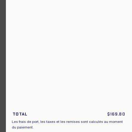
Un vêtement pour chaque usage.
Rejoignez notre newsletter.
S'inscrire
En m'inscrivant à cette newsletter, je reconnais avoir pris connaissance
des conditions générales de vente.
Total
$
169.80
Les frais de port, les taxes et les remises sont calculés au moment
Instagram
Nos boutiques
du paiement.
Facebook
Contactez-nous
Pinterest
Conditions de livraisons, échanges et