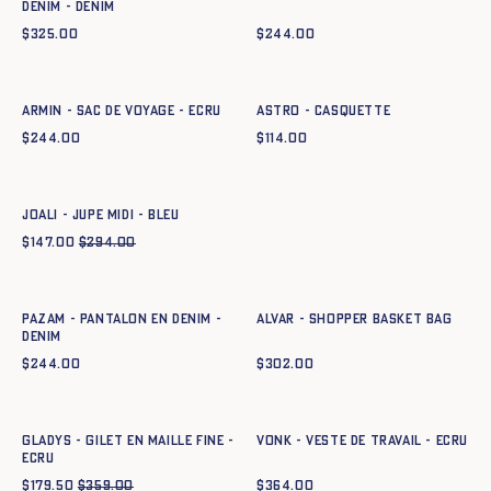
DENIM - DENIM
$
325.00
$
244.00
Ajout rapide au panier
Ajout rapide au panier
TU
TU
ARMIN - SAC DE VOYAGE - ECRU
ASTRO - CASQUETTE
$
244.00
$
114.00
Ajout rapide au panier
34
36
38
40
42
44
JOALI - JUPE MIDI - BLEU
$
147.00
$
294.00
Ajout rapide au panier
Ajout rapide au panier
34
36
38
40
42
44
TU
PAZAM - PANTALON EN DENIM -
ALVAR - SHOPPER BASKET BAG
DENIM
$
244.00
$
302.00
Ajout rapide au panier
Ajout rapide au panier
XS
S
M
L
XL
XXL
34
36
38
40
42
44
GLADYS - GILET EN MAILLE FINE -
VONK - VESTE DE TRAVAIL - ECRU
ECRU
$
179.50
$
359.00
$
364.00