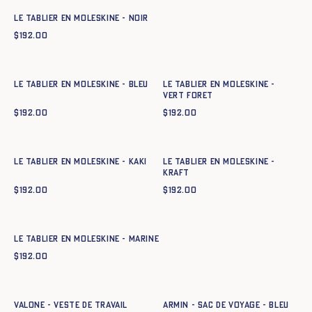
Le tablier en moleskine - NOIR
$
192.00
Ajout rapide au panier
Ajout rapide au panier
T. 1
T. 2
T. 3
T. 1
T. 2
T. 3
Le tablier en moleskine - BLEU
Le tablier en moleskine -
VERT FORET
$
192.00
$
192.00
Ajout rapide au panier
Ajout rapide au panier
T. 1
T. 2
T. 3
T. 1
T. 2
T. 3
Le tablier en moleskine - KAKI
Le tablier en moleskine -
KRAFT
$
192.00
$
192.00
Ajout rapide au panier
T. 1
T. 2
T. 3
Le tablier en moleskine - MARINE
$
192.00
Ajout rapide au panier
Ajout rapide au panier
34
36
38
40
42
44
TU
VALONE - VESTE DE TRAVAIL
ARMIN - SAC DE VOYAGE - BLEU