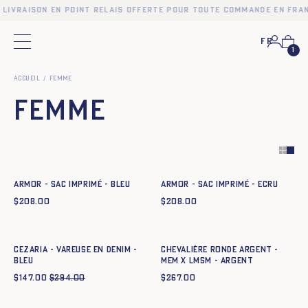
 Livraison en point relais offerte pour toute commande en Fran
Fr
Menu principal
1
Accueil
Femme
Femme
Ajout rapide au panier
Ajout rapide au panier
TU
TU
ARMOR - SAC IMPRIMÉ - BLEU
ARMOR - SAC IMPRIMÉ - ECRU
$
208.00
$
208.00
Ajout rapide au panier
Ajout rapide au panier
34
36
38
40
42
44
t52
t54
CEZARIA - VAREUSE EN DENIM -
CHEVALIÈRE RONDE ARGENT -
BLEU
MEM X LMSM - argent
$
147.00
$
294.00
$
267.00
Ajout rapide au panier
T. 1
T. 2
T. 3