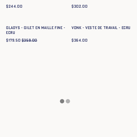
$
244.00
$
302.00
Ajout rapide au panier
Ajout rapide au panier
XS
S
M
L
XL
XXL
34
36
38
40
42
44
GLADYS - GILET EN MAILLE FINE -
VONK - VESTE DE TRAVAIL - ECRU
ECRU
$
179.50
$
359.00
$
364.00