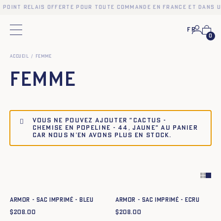
n point relais offerte pour toute commande en France et dans u
Fr
Menu principal
0
Accueil
Femme
Femme
Vous ne pouvez ajouter "CACTUS -
CHEMISE EN POPELINE - 44, JAUNE" au panier
car nous n’en avons plus en stock.
Ajout rapide au panier
Ajout rapide au panier
TU
TU
ARMOR - SAC IMPRIMÉ - BLEU
ARMOR - SAC IMPRIMÉ - ECRU
$
208.00
$
208.00
Ajout rapide au panier
Ajout rapide au panier