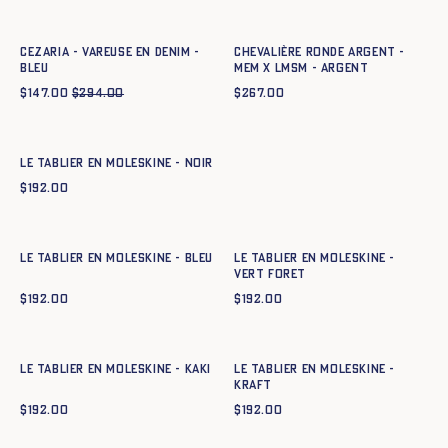
34
36
38
40
42
44
t52
t54
CEZARIA - VAREUSE EN DENIM -
CHEVALIÈRE RONDE ARGENT -
BLEU
MEM X LMSM - argent
$
147.00
$
294.00
$
267.00
Ajout rapide au panier
T. 1
T. 2
T. 3
Le tablier en moleskine - NOIR
$
192.00
Ajout rapide au panier
Ajout rapide au panier
T. 1
T. 2
T. 3
T. 1
T. 2
T. 3
Le tablier en moleskine - BLEU
Le tablier en moleskine -
VERT FORET
$
192.00
$
192.00
Ajout rapide au panier
Ajout rapide au panier
T. 1
T. 2
T. 3
T. 1
T. 2
T. 3
Le tablier en moleskine - KAKI
Le tablier en moleskine -
KRAFT
$
192.00
$
192.00
Ajout rapide au panier
T. 1
T. 2
T. 3