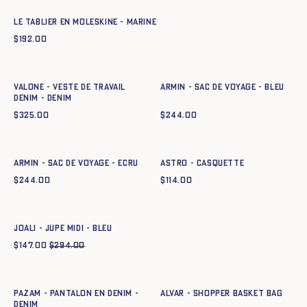
Le tablier en moleskine - MARINE
$
192.00
Ajout rapide au panier
Ajout rapide au panier
34
36
38
40
42
44
TU
VALONE - VESTE DE TRAVAIL
ARMIN - SAC DE VOYAGE - BLEU
DENIM - DENIM
$
325.00
$
244.00
Ajout rapide au panier
Ajout rapide au panier
TU
TU
ARMIN - SAC DE VOYAGE - ECRU
ASTRO - CASQUETTE
$
244.00
$
114.00
Ajout rapide au panier
34
36
38
40
42
44
JOALI - JUPE MIDI - BLEU
$
147.00
$
294.00
Ajout rapide au panier
Ajout rapide au panier
34
36
38
40
42
44
TU
PAZAM - PANTALON EN DENIM -
ALVAR - SHOPPER BASKET BAG
DENIM