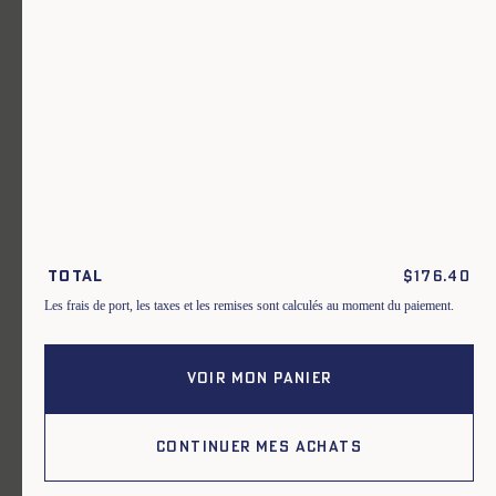
Un vêtement pour chaque usage.
Rejoignez notre newsletter.
S'inscrire
En m'inscrivant à cette newsletter, je reconnais avoir pris connaissance
des conditions générales de vente.
Total
$
176.40
Instagram
Nos boutiques
Les frais de port, les taxes et les remises sont calculés au moment du paiement.
Facebook
Contactez-nous
Pinterest
Conditions de livraisons, échanges et
retours
VOIR MON PANIER
Conditions générales
Politique de confidentialité
Cookies
CONTINUER MES ACHATS
2026, Le Mont Saint Michel.