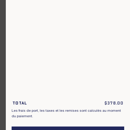
Un vêtement pour chaque usage.
Rejoignez notre newsletter.
S'inscrire
En m'inscrivant à cette newsletter, je reconnais avoir pris connaissance
des conditions générales de vente.
Total
$
378.00
Les frais de port, les taxes et les remises sont calculés au moment
Instagram
Nos boutiques
du paiement.
Facebook
Contactez-nous
Pinterest
Conditions de livraisons, échanges et
retours