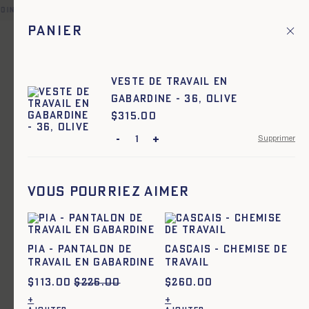
oint relais offerte pour toute commande en France et dans une
Panier
Fr
Menu principal
1
Accueil
Femme
Veste de travail en
gabardine - 36, OLIVE
Femme
$
Prix :
315.00
-
+
Supprimer
Ajout rapide au panier
TU
ARMOR - SAC IMPRIMÉ - BLEU
Vous pourriez aimer
Pia - Pantalon de
Cascais - Chemise de
travail en gabardine
travail
$
113.00
$
226.00
$
260.00
+
+