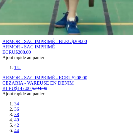
ARMOR - SAC IMPRIMÉ
BLEU
$
208.00
Ajout rapide au panier
TU
ARMOR - SAC IMPRIMÉ - BLEU
$
208.00
ARMOR - SAC IMPRIMÉ
ECRU
$
208.00
Ajout rapide au panier
TU
ARMOR - SAC IMPRIMÉ - ECRU
$
208.00
CEZARIA - VAREUSE EN DENIM
BLEU
$
147.00
$
294.00
Ajout rapide au panier
34
36
38
40
42
44