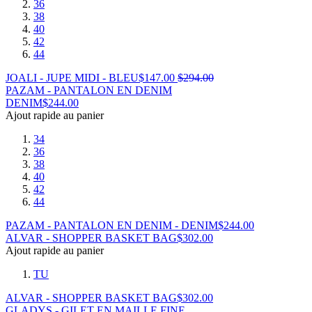
36
38
40
42
44
JOALI - JUPE MIDI - BLEU
$
147.00
$
294.00
PAZAM - PANTALON EN DENIM
DENIM
$
244.00
Ajout rapide au panier
34
36
38
40
42
44
PAZAM - PANTALON EN DENIM - DENIM
$
244.00
ALVAR - SHOPPER BASKET BAG
$
302.00
Ajout rapide au panier
TU
ALVAR - SHOPPER BASKET BAG
$
302.00
GLADYS - GILET EN MAILLE FINE