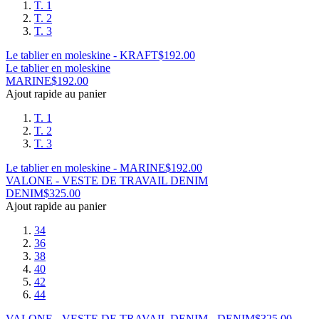
T. 1
T. 2
T. 3
Le tablier en moleskine - KRAFT
$
192.00
Le tablier en moleskine
MARINE
$
192.00
Ajout rapide au panier
T. 1
T. 2
T. 3
Le tablier en moleskine - MARINE
$
192.00
VALONE - VESTE DE TRAVAIL DENIM
DENIM
$
325.00
Ajout rapide au panier
34
36
38
40
42
44
VALONE - VESTE DE TRAVAIL DENIM - DENIM
$
325.00