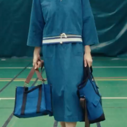
Fr
0
Accueil
Femme
Femme
Vous ne pouvez ajouter "Veste de travail en gabardine
- 38, IVOIRE" au panier car nous n’en avons plus en
stock.