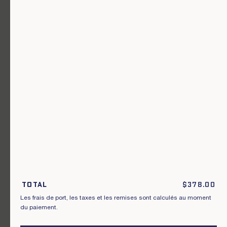
Un vêtement pour chaque usage.
Rejoignez notre newsletter.
S'inscrire
En m'inscrivant à cette newsletter, je reconnais avoir pris connaissance
des conditions générales de vente.
Total
$
378.00
Les frais de port, les taxes et les remises sont calculés au moment
Instagram
Nos boutiques
du paiement.
Facebook
Contactez-nous
Pinterest
Conditions de livraisons, échanges et
retours