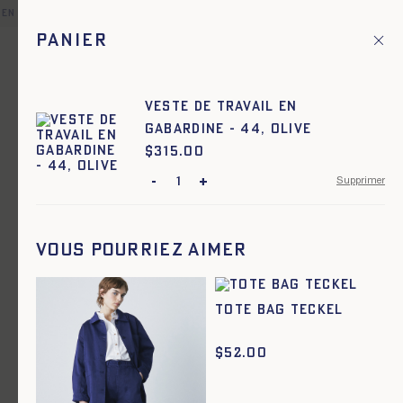
 en point relais offerte pour toute commande en France et dans
Panier
Fr
Menu principal
1
Accueil
Femme
Veste de travail en
gabardine - 44, OLIVE
Femme
$
Prix :
315.00
-
+
Supprimer
Ajout rapide au panier
TU
ARMOR - SAC IMPRIMÉ - ECRU
Vous pourriez aimer
Tote Bag Teckel
$
52.00