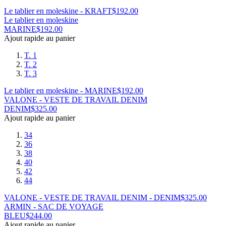
Le tablier en moleskine - KRAFT
$
192.00
Le tablier en moleskine
MARINE
$
192.00
Ajout rapide au panier
T. 1
T. 2
T. 3
Le tablier en moleskine - MARINE
$
192.00
VALONE - VESTE DE TRAVAIL DENIM
DENIM
$
325.00
Ajout rapide au panier
34
36
38
40
42
44
VALONE - VESTE DE TRAVAIL DENIM - DENIM
$
325.00
ARMIN - SAC DE VOYAGE
BLEU
$
244.00
Ajout rapide au panier