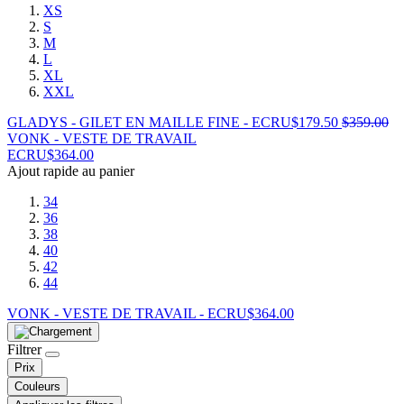
XS
S
M
L
XL
XXL
GLADYS - GILET EN MAILLE FINE - ECRU
$
179.50
$
359.00
VONK - VESTE DE TRAVAIL
ECRU
$
364.00
Ajout rapide au panier
34
36
38
40
42
44
VONK - VESTE DE TRAVAIL - ECRU
$
364.00
Filtrer
Prix
Couleurs