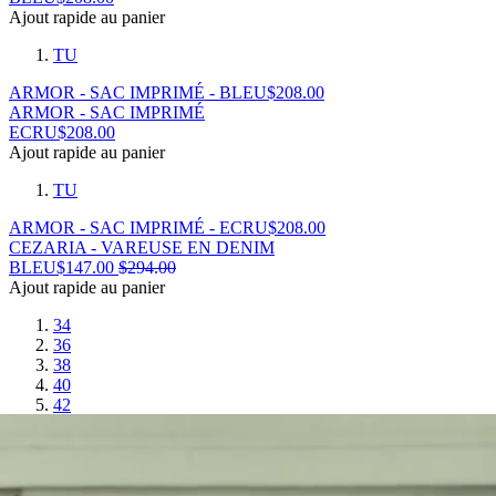
Ajout rapide au panier
TU
ARMOR - SAC IMPRIMÉ - BLEU
$
208.00
ARMOR - SAC IMPRIMÉ
ECRU
$
208.00
Ajout rapide au panier
TU
ARMOR - SAC IMPRIMÉ - ECRU
$
208.00
CEZARIA - VAREUSE EN DENIM
BLEU
$
147.00
$
294.00
Ajout rapide au panier
34
36
38
40
42
44
CEZARIA - VAREUSE EN DENIM - BLEU
$
147.00
$
294.00
CHEVALIÈRE RONDE ARGENT - MEM X LMSM