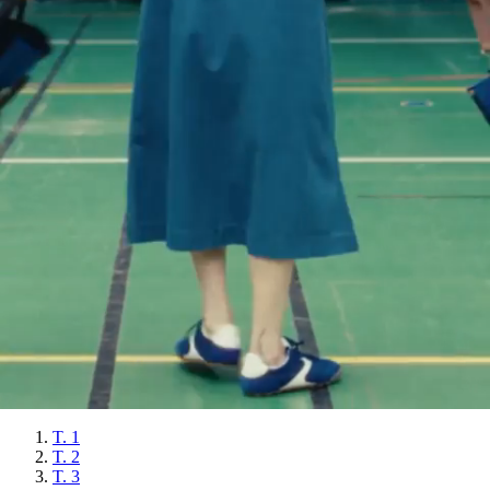
Le tablier en moleskine
VERT FORET
$
192.00
Ajout rapide au panier
T. 1
T. 2
T. 3
Le tablier en moleskine - VERT FORET
$
192.00
Le tablier en moleskine
KAKI
$
192.00
Ajout rapide au panier
T. 1
T. 2
T. 3
Le tablier en moleskine - KAKI
$
192.00
Le tablier en moleskine
KRAFT
$
192.00
Ajout rapide au panier
T. 1
T. 2
T. 3