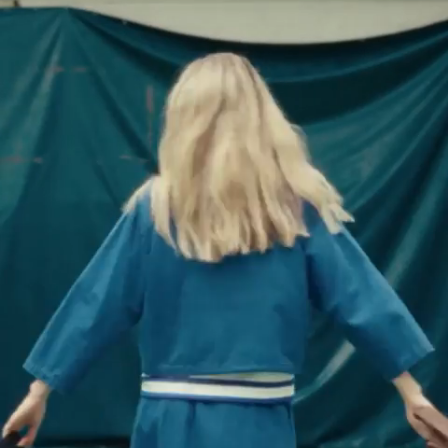
argent
$
267.00
Ajout rapide au panier
t52
t54
CHEVALIÈRE RONDE ARGENT - MEM X LMSM -
argent
$
267.00
Le tablier en moleskine
NOIR
$
192.00
Ajout rapide au panier
T. 1
T. 2
T. 3
Le tablier en moleskine - NOIR
$
192.00
Le tablier en moleskine
BLEU
$
192.00
Ajout rapide au panier
T. 1
T. 2
T. 3
Le tablier en moleskine - BLEU
$
192.00