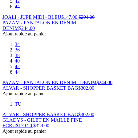
42
44
JOALI - JUPE MIDI - BLEU
$
147.00
$
294.00
PAZAM - PANTALON EN DENIM
DENIM
$
244.00
Ajout rapide au panier
34
36
38
40
42
44
PAZAM - PANTALON EN DENIM - DENIM
$
244.00
ALVAR - SHOPPER BASKET BAG
$
302.00
Ajout rapide au panier
TU
ALVAR - SHOPPER BASKET BAG
$
302.00
GLADYS - GILET EN MAILLE FINE
ECRU
$
179.50
$
359.00
Ajout rapide au panier