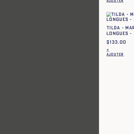
AJOUTER
Tilda - Ma
longues - 
$
133.00
+
AJOUTER
XL
XS
S
M
L
XL
XXL
42
44
XS
S
M
L
XL
XXL