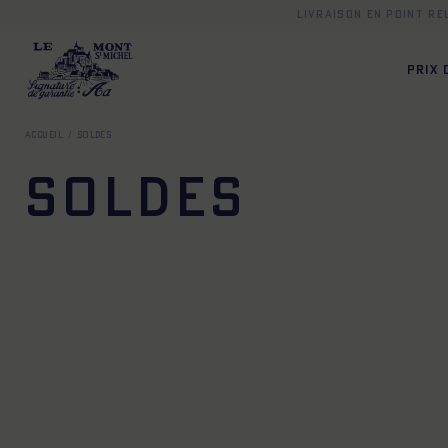
Livraison en point r
PRIX
Accueil
Soldes
Soldes
34
36
38
40
42
44
XS
S
M
L
XL
X
XS
S
M
L
XL
XXL
XS
S
M
L
XL
X