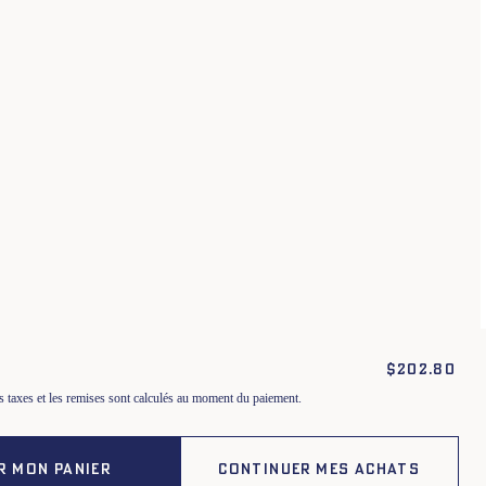
Conditions générales
Politique de confidentialité
raisons, échanges et retours
Cookies
$
202.80
les taxes et les remises sont calculés au moment du paiement.
R MON PANIER
CONTINUER MES ACHATS