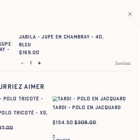
ion de pays européens
Fr
ITAGE
1
JABILA - JUPE EN CHAMBRAY - 40,
BLEU
$
Prix :
169.00
-
+
Supprimer
XS
S
M
L
XL
XXL
urriez aimer
TARDI - POLO EN JACQUARD
POLO TRICOTÉ - XS,
$
154.50
$
309.00
17.00
+