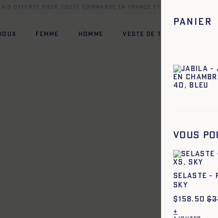
elais offerte pour toute commande en France et dans une sélect
Panier
 DOUX
FEMME
HOMME
VESTE DE TRAVAIL
HÉR
XL
34
36
38
40
42
44
Vous po
XL
XS
S
M
L
XL
XXL
SELASTE - 
SKY
$
158.50
$
3
+