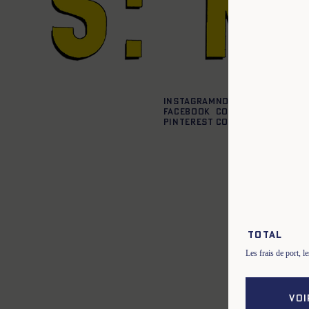
Instagram
Nos boutiques
Facebook
Contactez-nous
Pinterest
Conditions de liv
Total
Les frais de port, 
VOI