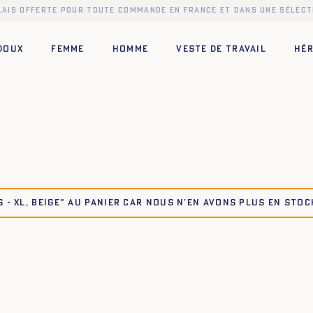
elais offerte pour toute commande en France et dans une sélect
 DOUX
FEMME
HOMME
VESTE DE TRAVAIL
HÉR
 - XL, BEIGE" au panier car nous n’en avons plus en stoc
XL
34
36
38
40
42
44