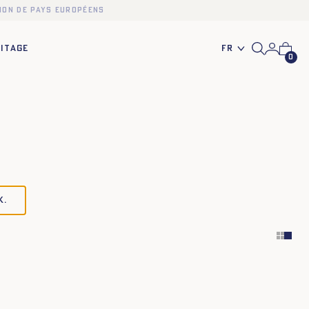
ion de pays européens
Fr
ITAGE
0
k.
XS
S
M
L
XL
XXL