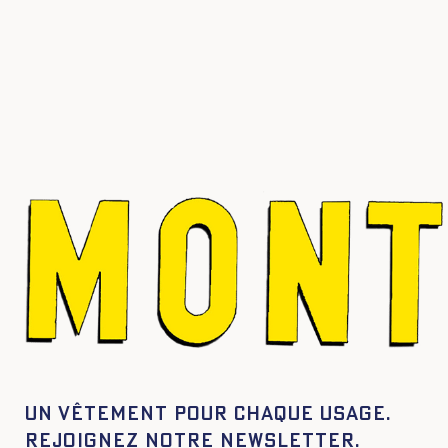
34
36
38
40
42
44
34
36
38
40
Un vêtement pour chaque usage.
Rejoignez notre newsletter.