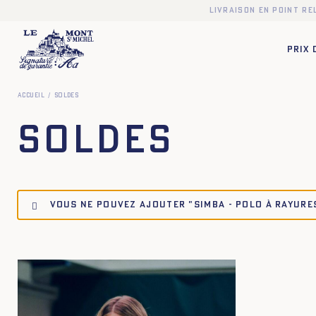
Livraison en point r
PRIX
Accueil
Soldes
Soldes
Vous ne pouvez ajouter "SIMBA - POLO À RAYURES
XS
S
M
L
XL
X