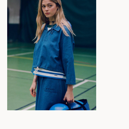
34
36
38
40
42
44
XS
S
M
L
XL
XXL
XS
S
M
L
XL
X
XS
S
M
L
XL
XXL
XS
S
M
L
XL
X