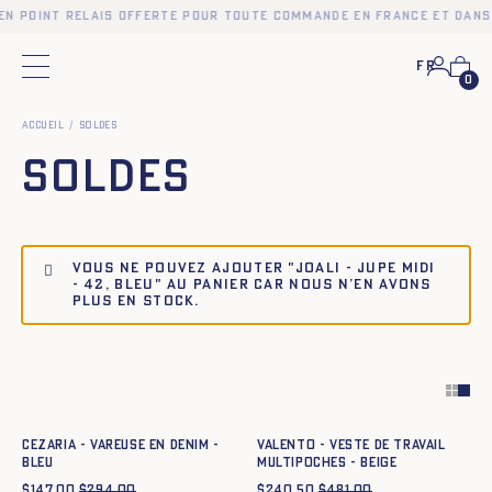
en point relais offerte pour toute commande en France et dans
Fr
Menu principal
0
Accueil
Soldes
Soldes
Vous ne pouvez ajouter "JOALI - JUPE MIDI
- 42, BLEU" au panier car nous n’en avons
plus en stock.
Ajout rapide au panier
Ajout rapide au panier
34
36
38
40
42
44
XS
S
M
L
XL
XXL
CEZARIA - VAREUSE EN DENIM -
VALENTO - VESTE DE TRAVAIL
BLEU
MULTIPOCHES - BEIGE
$
147.00
$
294.00
$
240.50
$
481.00