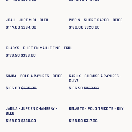
Ajout rapide au panier
Ajout rapide au panier
34
36
38
40
42
44
XS
S
M
L
XL
XXL
JOALI - JUPE MIDI - BLEU
PIPPIN - SHORT CARGO - BEIGE
$
147.00
$
294.00
$
160.00
$
320.00
Ajout rapide au panier
XS
S
M
L
XL
XXL
GLADYS - GILET EN MAILLE FINE - ECRU
$
179.50
$
359.00
Ajout rapide au panier
Ajout rapide au panier
XS
S
M
L
XL
XXL
XS
S
M
L
XL
XXL
SIMBA - POLO À RAYURES - BEIGE
CARLIX - CHEMISE À RAYURES -
OLIVE
$
165.00
$
330.00
$
136.50
$
273.00
Ajout rapide au panier
Ajout rapide au panier
34
36
38
40
42
44
XS
S
M
L
XL
XXL
JABILA - JUPE EN CHAMBRAY -
SELASTE - POLO TRICOTÉ - SKY
BLEU
$
169.00
$
338.00
$
158.50
$
317.00
Ajout rapide au panier
XS
S
M
L
XL
XXL