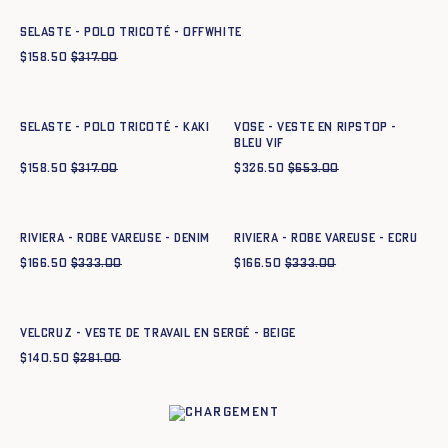
SELASTE - POLO TRICOTÉ - offwhite
$
158.50
$
317.00
Ajout rapide au panier
Ajout rapide au panier
XS
S
M
L
XL
XXL
XS
S
M
L
XL
XXL
SELASTE - POLO TRICOTÉ - KAKI
VOSE - VESTE EN RIPSTOP -
BLEU VIF
$
158.50
$
317.00
$
326.50
$
653.00
Ajout rapide au panier
Ajout rapide au panier
34
36
38
40
42
44
34
36
38
40
42
44
RIVIERA - ROBE VAREUSE - DENIM
RIVIERA - ROBE VAREUSE - ECRU
$
166.50
$
333.00
$
166.50
$
333.00
Ajout rapide au panier
XS
S
M
L
XL
XXL
VELCRUZ - VESTE DE TRAVAIL EN SERGÉ - BEIGE
$
140.50
$
281.00