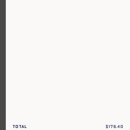
Un vêtement pour chaque usage.
Total
$
176.40