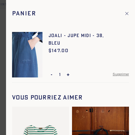
int relais offerte pour toute commande en France et dans une 
Panier
Fr
Menu principal
1
Accueil
Soldes
JOALI - JUPE MIDI - 38,
BLEU
Soldes
$
Prix :
147.00
-
+
Supprimer
Vous pourriez aimer