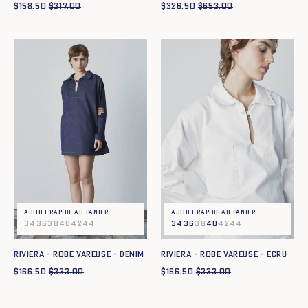
$
158.50
$
317.00
$
326.50
$
653.00
Ajout rapide au panier
Ajout rapide au panier
34
36
38
40
42
44
34
36
38
40
42
44
RIVIERA - ROBE VAREUSE - DENIM
RIVIERA - ROBE VAREUSE - ECRU
$
166.50
$
333.00
$
166.50
$
333.00
Ajout rapide au panier
XS
S
M
L
XL
XXL