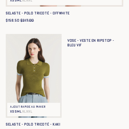
XS
S
M
L
XL
XXL
SELASTE - POLO TRICOTÉ - offwhite
$
158.50
$
317.00
Ajout rapide au panier
XS
S
M
L
XL
XXL
VOSE - VESTE EN RIPSTOP -
BLEU VIF
Ajout rapide au panier
XS
S
M
L
XL
XXL
SELASTE - POLO TRICOTÉ - KAKI