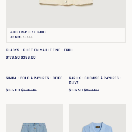
Ajout rapide au panier
XS
S
M
L
XL
XXL
GLADYS - GILET EN MAILLE FINE - ECRU
$
179.50
$
359.00
Ajout rapide au panier
Ajout rapide au panier
XS
S
M
L
XL
XXL
XS
S
M
L
XL
XXL
SIMBA - POLO À RAYURES - BEIGE
CARLIX - CHEMISE À RAYURES -
OLIVE
$
165.00
$
330.00
$
136.50
$
273.00