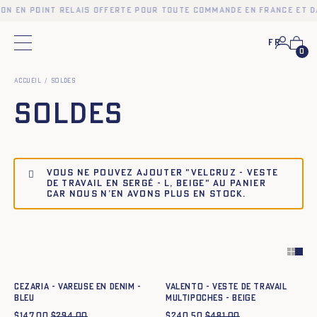
on en point relais offerte pour toute commande en France et da
Fr
Menu principal
0
Accueil
Soldes
Soldes
Vous ne pouvez ajouter "VELCRUZ - VESTE
DE TRAVAIL EN SERGÉ - L, BEIGE" au panier
car nous n’en avons plus en stock.
Ajout rapide au panier
Ajout rapide au panier
34
36
38
40
42
44
XS
S
M
L
XL
XXL
CEZARIA - VAREUSE EN DENIM -
VALENTO - VESTE DE TRAVAIL
BLEU
MULTIPOCHES - BEIGE
$
147.00
$
294.00
$
240.50
$
481.00