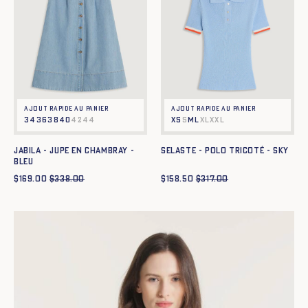
Ajout rapide au panier
Ajout rapide au panier
34
36
38
40
42
44
XS
S
M
L
XL
XXL
JABILA - JUPE EN CHAMBRAY -
SELASTE - POLO TRICOTÉ - SKY
BLEU
$
169.00
$
338.00
$
158.50
$
317.00