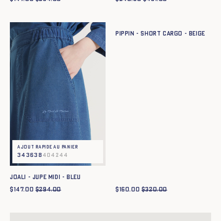
Ajout rapide au panier
XS
S
M
L
XL
XXL
PIPPIN - SHORT CARGO - BEIGE
Ajout rapide au panier
34
36
38
40
42
44
JOALI - JUPE MIDI - BLEU
$
147.00
$
294.00
$
160.00
$
320.00