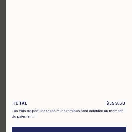
Un vêtement pour chaque usage.
Rejoignez notre newsletter.
S'inscrire
En m'inscrivant à cette newsletter, je reconnais avoir pris connaissance
des conditions générales de vente.
Total
$
399.60
Les frais de port, les taxes et les remises sont calculés au moment
Instagram
Nos boutiques
du paiement.
Facebook
Contactez-nous
Pinterest
Conditions de livraisons, échanges et
retours