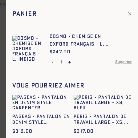
oint relais offerte pour toute commande en France et dans une 
Panier
Fr
Menu principal
1
Accueil
Nos intemporels
Cosmo - Chemise en
oxford français - L,
Nos intemporels
INDIGO
$
Prix :
247.00
-
+
Supprimer
Vous pourriez aimer
Pageas - Pantalon en
Perig - Pantalon de
denim style
Travail large - XS,
carpenter
BLEU
$
312.00
$
317.00