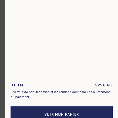
Un vêtement pour chaque usage.
Total
$
296.40
Rejoignez notre newsletter.
Les frais de port, les taxes et les remises sont calculés au moment
du paiement.
S'inscrire
VOIR MON PANIER