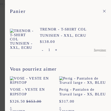
en point relais offerte pour toute commande en France et dans une sélection
Panier
Fr
Menu principal
1
Accueil
Nos intemporels
TRENOR - T-SHIRT COL
TUNISIEN - XXL, ECRU
Nos intemporels
$
Prix :
138.00
-
+
Supprimer
Ajout rapide au panier
Ajout rapide au panier
XS
S
M
L
XL
XXL
XS
S
M
L
XL
XXL
TIMMY - MARCEL EN COTON -
TIMMY - MARCEL EN COTON -
Vous pourriez aimer
MARINE
ECRU
$
94.00
$
94.00
Ajout rapide au panier
Ajout rapide au panier
XS
S
M
L
XL
XXL
XS
S
M
L
XL
XXL
VOSE - VESTE EN
Perig - Pantalon de
RIPSTOP
Travail large - XS, BLEU
Vins - Veste de travail à rayures -
PIMY - PANTALON
BLEU
CARPENTEUR À RAYURES -
$
326.50
$
653.00
$
317.00
BLEU
$
310.00
$
361.00
Ajout rapide au panier
+
+