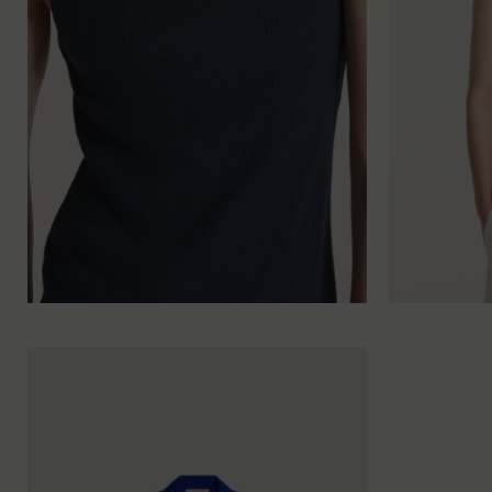
XS
S
M
L
XL
XXL
XS
S
M
L
XL
X
XS
S
M
L
XL
X