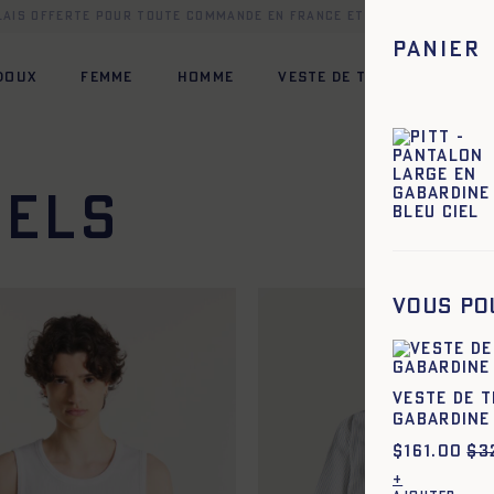
elais offerte pour toute commande en France et dans une sélect
Panier
 DOUX
FEMME
HOMME
VESTE DE TRAVAIL
HÉR
rels
Vous po
Veste de t
gabardine
$
161.00
$
3
+