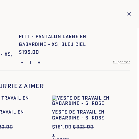
ion de pays européens
Fr
ITAGE
1
Pitt - Pantalon large en
gabardine - XS, BLEU CIEL
$
Prix :
195.00
-
+
Supprimer
XS
S
M
L
XL
XXL
urriez aimer
ravail en
Veste de travail en
gabardine - S, ROSE
22.00
$
161.00
$
322.00
+