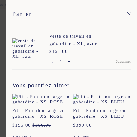
on de pays européens Livraison en point relais offerte pour toute commande 
Panier
Fr
Menu principal
1
Accueil
Nos intemporels
Veste de travail en
gabardine - XL, azur
Nos intemporels
$
Prix :
161.00
-
+
Supprimer
Ajout rapide au panier
Ajout rapide au panier
XS
S
M
L
XL
XXL
XS
S
M
L
XL
XXL
TIMMY - MARCEL EN COTON -
TIMMY - MARCEL EN COTON -
Vous pourriez aimer
MARINE
ECRU
$
94.00
$
94.00
Ajout rapide au panier
Ajout rapide au panier
XS
S
M
L
XL
XXL
XS
S
M
L
XL
XXL
Pitt - Pantalon large en
Pitt - Pantalon large en
gabardine - XS, ROSE
gabardine - XS, BLEU
Vins - Veste de travail à rayures -
PIMY - PANTALON
BLEU
CARPENTEUR À RAYURES -
$
195.00
$
390.00
$
390.00
BLEU
$
310.00
$
361.00
Ajout rapide au panier
+
+