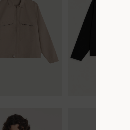
XL
XS
S
M
L
XL
XXL