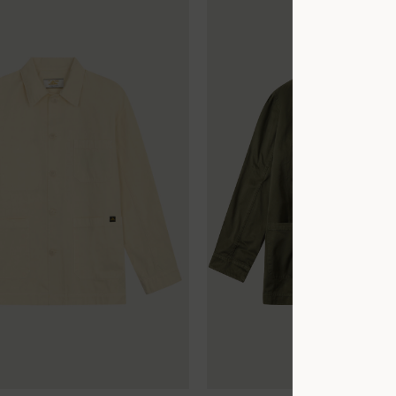
XL
XS
S
M
L
XL
XXL