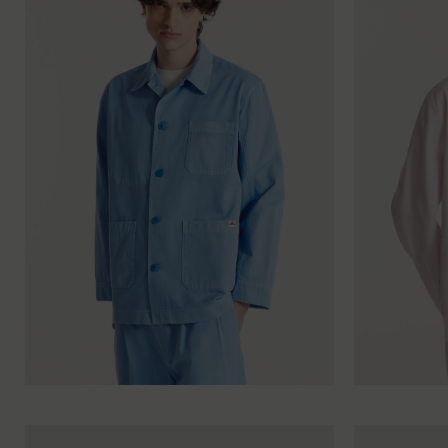
XS
S
M
L
XL
XXL
XS
S
M
L
XL
X