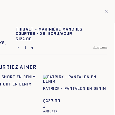
ion de pays européens
Fr
ITAGE
1
Thibalt - Marinière manches
courtes - XS, ECRU/AZUR
$
Prix :
122.00
-
+
Supprimer
XS
S
M
L
XL
XXL
urriez aimer
SHORT EN DENIM
PATRICK - PANTALON EN DENIM
$
237.00
+
AJOUTER