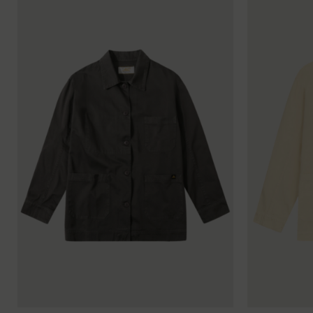
XS
S
M
L
XL
XXL
XS
S
M
L
XL
X