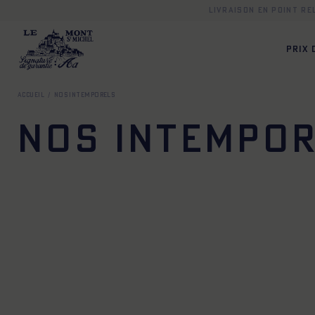
Livraison en point r
PRIX
Accueil
Nos intemporels
Nos intempo
XS
S
M
L
XL
XXL
XS
S
M
L
XL
X