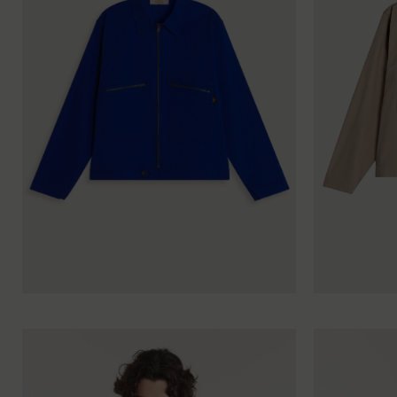
XS
S
M
L
XL
XXL
XS
S
M
L
XL
X