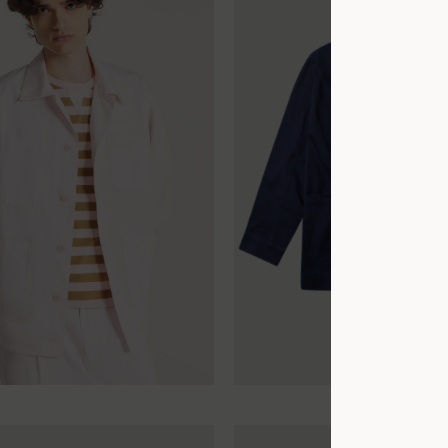
XL
XS
S
M
L
XL
XXL