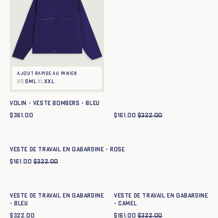
Ajout rapide au panier
XS
S
M
L
XL
XXL
Volin - Veste Bombers - BLEU
$
361.00
$
161.00
$
322.00
Ajout rapide au panier
XS
S
M
L
XL
XXL
Veste de travail en gabardine - ROSE
$
161.00
$
322.00
Ajout rapide au panier
Ajout rapide au panier
XS
S
M
L
XL
XXL
XS
S
M
L
XL
XXL
Veste de travail en gabardine
Veste de travail en gabardine
- BLEU
- CAMEL
$
322.00
$
161.00
$
322.00