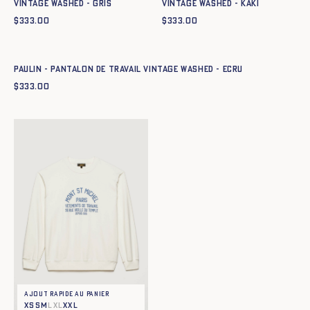
Vintage Washed - GRIS
Vintage Washed - KAKI
$
333.00
$
333.00
Ajout rapide au panier
XS
S
M
L
XL
XXL
Paulin - Pantalon de Travail Vintage Washed - ECRU
$
333.00
Ajout rapide au panier
XS
S
M
L
XL
XXL