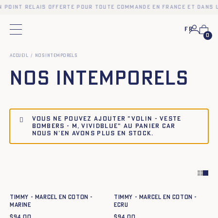
n point relais offerte pour toute commande en France et dans u
Fr
Menu principal
0
Accueil
Nos intemporels
Nos intemporels
Vous ne pouvez ajouter "Volin - Veste
Bombers - M, vividblue" au panier car
nous n’en avons plus en stock.
Ajout rapide au panier
Ajout rapide au panier
XS
S
M
L
XL
XXL
XS
S
M
L
XL
XXL
TIMMY - MARCEL EN COTON -
TIMMY - MARCEL EN COTON -
MARINE
ECRU
$
94.00
$
94.00