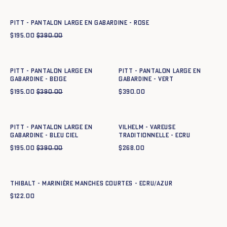
XS
S
M
L
XL
XXL
Pitt - Pantalon large en gabardine - ROSE
$
195.00
$
390.00
Ajout rapide au panier
Ajout rapide au panier
XS
S
M
L
XL
XXL
XS
S
M
L
XL
XXL
Pitt - Pantalon large en
Pitt - Pantalon large en
gabardine - BEIGE
gabardine - VERT
$
195.00
$
390.00
$
390.00
Ajout rapide au panier
Ajout rapide au panier
XS
S
M
L
XL
XXL
XS
S
M
L
XL
XXL
XXXL
Pitt - Pantalon large en
VILHELM - VAREUSE
gabardine - BLEU CIEL
TRADITIONNELLE - ECRU
$
195.00
$
390.00
$
268.00
Ajout rapide au panier
XS
S
M
L
XL
XXL
Thibalt - Marinière manches courtes - ECRU/AZUR
$
122.00
Ajout rapide au panier
Ajout rapide au panier
XS
S
M
L
XL
XXL
XS
S
M
L
XL
XXL