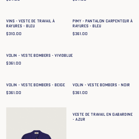
Ajout rapide au panier
Ajout rapide au panier
XS
S
M
L
XL
XXL
XS
S
M
L
XL
XXL
Vins - Veste de travail à
PIMY - PANTALON CARPENTEUR À
rayures - BLEU
RAYURES - BLEU
$
310.00
$
361.00
Ajout rapide au panier
XS
S
M
L
XL
XXL
Volin - Veste Bombers - vividblue
$
361.00
Ajout rapide au panier
Ajout rapide au panier
XS
S
M
L
XL
XXL
XS
S
M
L
XL
XXL
Volin - Veste Bombers - BEIGE
Volin - Veste Bombers - NOIR
$
361.00
$
361.00
Ajout rapide au panier
XS
S
M
L
XL
XXL
Veste de travail en gabardine
- azur