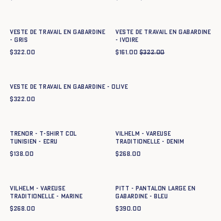
Ajout rapide au panier
Ajout rapide au panier
XS
S
M
L
XL
XXL
XS
S
M
L
XL
XXL
Veste de travail en gabardine
Veste de travail en gabardine
- GRIS
- IVOIRE
$
322.00
$
161.00
$
322.00
Ajout rapide au panier
XS
S
M
L
XL
XXL
Veste de travail en gabardine - OLIVE
$
322.00
Ajout rapide au panier
Ajout rapide au panier
XS
S
M
L
XL
XXL
XS
S
M
L
XL
XXL
XXXL
TRENOR - T-SHIRT COL
Vilhelm - Vareuse
TUNISIEN - ECRU
traditionelle - DENIM
$
138.00
$
268.00
Ajout rapide au panier
Ajout rapide au panier
XS
S
M
L
XL
XXL
XXXL
XS
S
M
L
XL
XXL
Vilhelm - Vareuse
Pitt - Pantalon large en
traditionelle - MARINE
gabardine - BLEU
$
268.00
$
390.00
Ajout rapide au panier