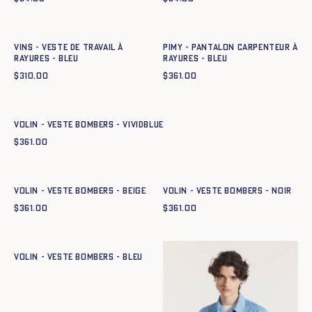
Ajout rapide au panier
Ajout rapide au panier
XS
S
M
L
XL
XXL
XS
S
M
L
XL
XXL
Vins - Veste de travail à
PIMY - PANTALON CARPENTEUR À
rayures - BLEU
RAYURES - BLEU
$
310.00
$
361.00
Ajout rapide au panier
XS
S
M
L
XL
XXL
Volin - Veste Bombers - vividblue
$
361.00
Ajout rapide au panier
Ajout rapide au panier
XS
S
M
L
XL
XXL
XS
S
M
L
XL
XXL
Volin - Veste Bombers - BEIGE
Volin - Veste Bombers - NOIR
$
361.00
$
361.00
Ajout rapide au panier
XS
S
M
L
XL
XXL
Volin - Veste Bombers - BLEU