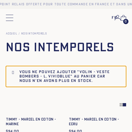
point relais offerte pour toute commande en France et dans une
Fr
Menu principal
0
Accueil
Nos intemporels
Nos intemporels
Vous ne pouvez ajouter "Volin - Veste
Bombers - L, vividblue" au panier car
nous n’en avons plus en stock.
Ajout rapide au panier
Ajout rapide au panier
XS
S
M
L
XL
XXL
XS
S
M
L
XL
XXL
TIMMY - MARCEL EN COTON -
TIMMY - MARCEL EN COTON -
MARINE
ECRU
$
94.00
$
94.00