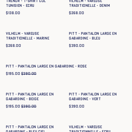
TRENOR - T-SHIRT COL
Vilhelm - Vareuse
TUNISIEN - ECRU
traditionelle - DENIM
$
138.00
$
268.00
Ajout rapide au panier
Ajout rapide au panier
XS
S
M
L
XL
XXL
XXXL
XS
S
M
L
XL
XXL
Vilhelm - Vareuse
Pitt - Pantalon large en
traditionelle - MARINE
gabardine - BLEU
$
268.00
$
390.00
Ajout rapide au panier
XS
S
M
L
XL
XXL
Pitt - Pantalon large en gabardine - ROSE
$
195.00
$
390.00
Ajout rapide au panier
Ajout rapide au panier
XS
S
M
L
XL
XXL
XS
S
M
L
XL
XXL
Pitt - Pantalon large en
Pitt - Pantalon large en
gabardine - BEIGE
gabardine - VERT
$
195.00
$
390.00
$
390.00
Ajout rapide au panier
Ajout rapide au panier
XS
S
M
L
XL
XXL
XS
S
M
L
XL
XXL
XXXL
Pitt - Pantalon large en
VILHELM - VAREUSE
gabardine - BLEU CIEL
TRADITIONNELLE - ECRU