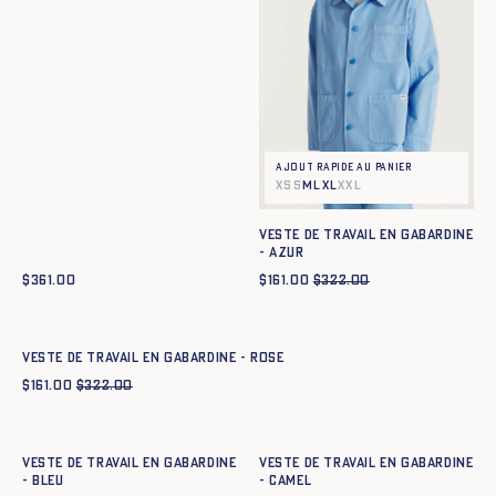
Ajout rapide au panier
XS
S
M
L
XL
XXL
Veste de travail en gabardine
- azur
$
361.00
$
161.00
$
322.00
Ajout rapide au panier
XS
S
M
L
XL
XXL
Veste de travail en gabardine - ROSE
$
161.00
$
322.00
Ajout rapide au panier
Ajout rapide au panier
XS
S
M
L
XL
XXL
XS
S
M
L
XL
XXL
Veste de travail en gabardine
Veste de travail en gabardine
- BLEU
- CAMEL