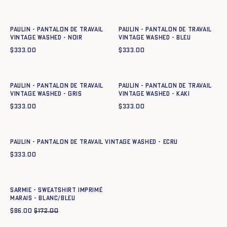
XS
S
M
L
XL
XXL
XS
S
M
L
XL
XXL
Paulin - Pantalon de Travail
Paulin - Pantalon de Travail
Vintage Washed - NOIR
Vintage Washed - BLEU
$
333.00
$
333.00
Ajout rapide au panier
Ajout rapide au panier
XS
S
M
L
XL
XXL
XS
S
M
L
XL
XXL
Paulin - Pantalon de Travail
Paulin - Pantalon de Travail
Vintage Washed - GRIS
Vintage Washed - KAKI
$
333.00
$
333.00
Ajout rapide au panier
XS
S
M
L
XL
XXL
Paulin - Pantalon de Travail Vintage Washed - ECRU
$
333.00
Ajout rapide au panier
XS
S
M
L
XL
XXL
Sarmie - Sweatshirt imprimé
Marais - BLANC/BLEU
$
86.00
$
172.00