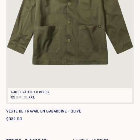
Ajout rapide au panier
XS
S
M
L
XL
XXL
Veste de travail en gabardine - OLIVE
$
322.00
Ajout rapide au panier
Ajout rapide au panier
XS
S
M
L
XL
XXL
XS
S
M
L
XL
XXL
XXXL