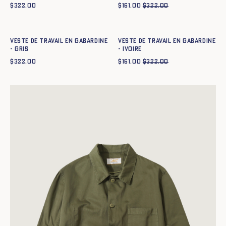
$
322.00
$
161.00
$
322.00
Ajout rapide au panier
Ajout rapide au panier
XS
S
M
L
XL
XXL
XS
S
M
L
XL
XXL
Veste de travail en gabardine
Veste de travail en gabardine
- GRIS
- IVOIRE
$
322.00
$
161.00
$
322.00