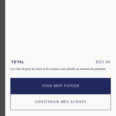
Un vêtement pour chaque usage.
Rejoignez notre newsletter.
S'inscrire
En m'inscrivant à cette newsletter, je reconnais avoir pris connaissance des conditions
générales de vente.
$
321.60
Total
Les frais de port, les taxes et les remises sont calculés au moment du paiement.
Instagram
Nos boutiques
Facebook
Contactez-nous
Pinterest
Conditions de livraisons, échanges et retours
VOIR MON PANIER
Conditions générales
Politique de confidentialité
Cookies
CONTINUER MES ACHATS
2026, Le Mont Saint Michel.