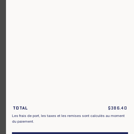
Un vêtement pour chaque usage.
Rejoignez notre newsletter.
S'inscrire
En m'inscrivant à cette newsletter, je reconnais avoir pris connaissance
des conditions générales de vente.
Total
$
386.40
Les frais de port, les taxes et les remises sont calculés au moment
Instagram
Nos boutiques
du paiement.
Facebook
Contactez-nous
Pinterest
Conditions de livraisons, échanges et
retours