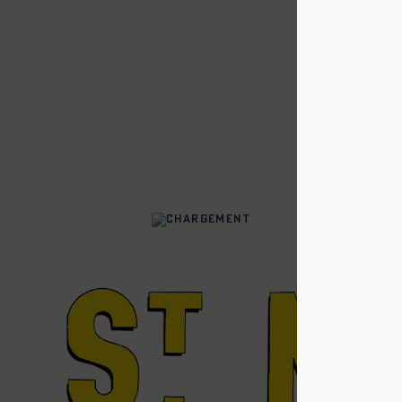
XL
XS
S
M
L
XL
XXL
XL
XS
S
M
L
XL
XXL
XL
XS
S
M
L
XL
XXL
XL
XS
S
M
L
XL
XXL