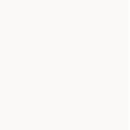
XS
S
M
L
XL
XXL
XS
S
M
L
XL
XXL