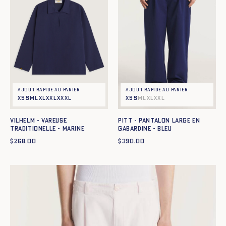
Ajout rapide au panier
Ajout rapide au panier
XS
S
M
L
XL
XXL
XXXL
XS
S
M
L
XL
XXL
Vilhelm - Vareuse
Pitt - Pantalon large en
traditionelle - MARINE
gabardine - BLEU
$
268.00
$
390.00