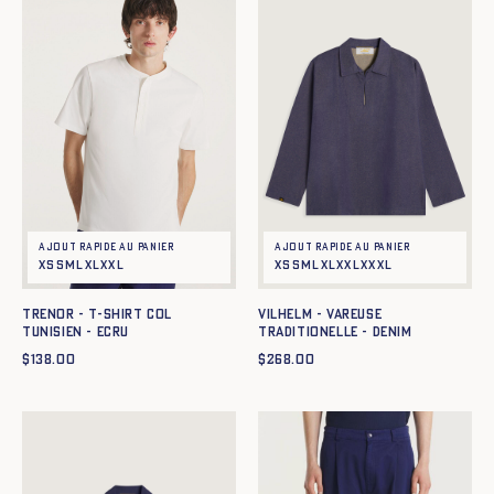
Ajout rapide au panier
Ajout rapide au panier
XS
S
M
L
XL
XXL
XS
S
M
L
XL
XXL
XXXL
TRENOR - T-SHIRT COL
Vilhelm - Vareuse
TUNISIEN - ECRU
traditionelle - DENIM
$
138.00
$
268.00