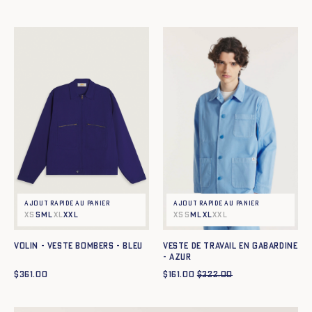
Ajout rapide au panier
Ajout rapide au panier
XS
S
M
L
XL
XXL
XS
S
M
L
XL
XXL
Veste de travail en gabardine
Volin - Veste Bombers - BLEU
- azur
$
361.00
$
161.00
$
322.00