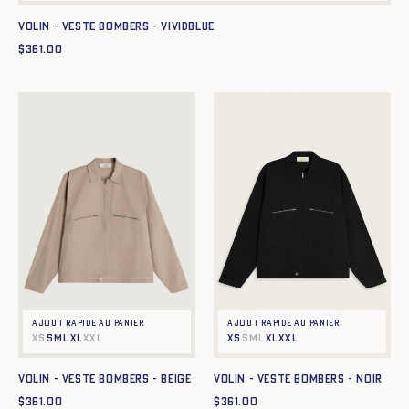
Volin - Veste Bombers - vividblue
$
361.00
Ajout rapide au panier
Ajout rapide au panier
XS
S
M
L
XL
XXL
XS
S
M
L
XL
XXL
Volin - Veste Bombers - BEIGE
Volin - Veste Bombers - NOIR
$
361.00
$
361.00