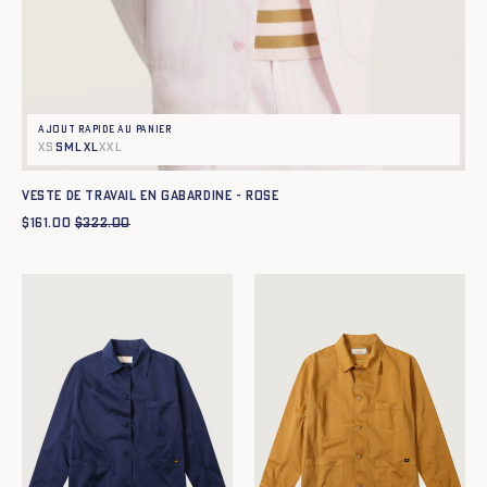
Ajout rapide au panier
XS
S
M
L
XL
XXL
Veste de travail en gabardine - ROSE
$
161.00
$
322.00