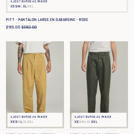
Ajout rapide au panier
XS
S
M
L
XL
XXL
Pitt - Pantalon large en gabardine - ROSE
$
195.00
$
390.00
Ajout rapide au panier
Ajout rapide au panier
XS
S
M
L
XL
XXL
XS
S
M
L
XL
XXL