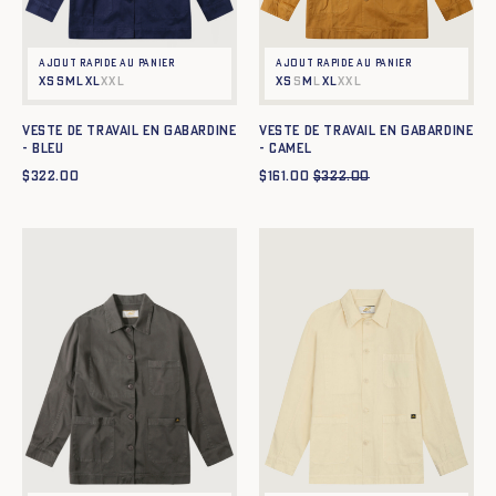
Ajout rapide au panier
Ajout rapide au panier
XS
S
M
L
XL
XXL
XS
S
M
L
XL
XXL
Veste de travail en gabardine
Veste de travail en gabardine
- BLEU
- CAMEL
$
322.00
$
161.00
$
322.00