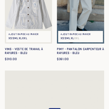
Ajout rapide au panier
Ajout rapide au panier
XS
S
M
L
XL
XXL
XS
S
M
L
XL
XXL
Vins - Veste de travail à
PIMY - PANTALON CARPENTEUR À
rayures - BLEU
RAYURES - BLEU
$
310.00
$
361.00