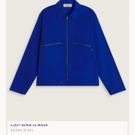
Ajout rapide au panier
XS
S
M
L
XL
XXL