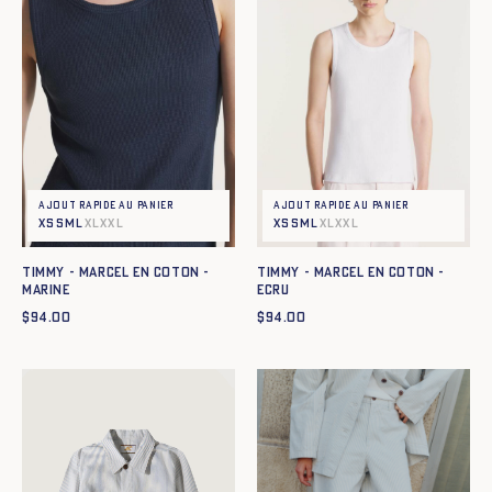
Ajout rapide au panier
Ajout rapide au panier
XS
S
M
L
XL
XXL
XS
S
M
L
XL
XXL
TIMMY - MARCEL EN COTON -
TIMMY - MARCEL EN COTON -
MARINE
ECRU
$
94.00
$
94.00