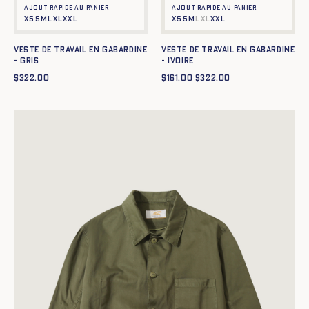
Ajout rapide au panier
Ajout rapide au panier
XS
S
M
L
XL
XXL
XS
S
M
L
XL
XXL
Veste de travail en gabardine
Veste de travail en gabardine
- GRIS
- IVOIRE
$
322.00
$
161.00
$
322.00