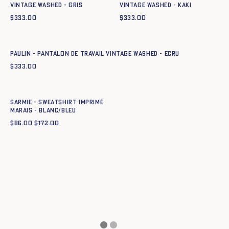
Vintage Washed - GRIS
Vintage Washed - KAKI
$
333.00
$
333.00
Ajout rapide au panier
XS
S
M
L
XL
XXL
Paulin - Pantalon de Travail Vintage Washed - ECRU
$
333.00
Ajout rapide au panier
XS
S
M
L
XL
XXL
Sarmie - Sweatshirt imprimé
Marais - BLANC/BLEU
$
86.00
$
172.00