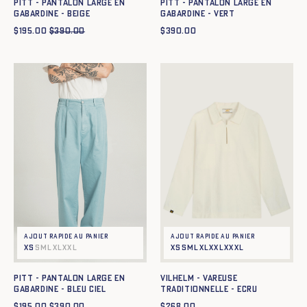
Pitt - Pantalon large en
Pitt - Pantalon large en
gabardine - BEIGE
gabardine - VERT
$
195.00
$
390.00
$
390.00
Ajout rapide au panier
Ajout rapide au panier
XS
S
M
L
XL
XXL
XS
S
M
L
XL
XXL
XXXL
Pitt - Pantalon large en
VILHELM - VAREUSE
gabardine - BLEU CIEL
TRADITIONNELLE - ECRU
$
195.00
$
390.00
$
268.00