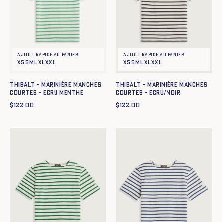
Ajout rapide au panier
Ajout rapide au panier
XS
S
M
L
XL
XXL
XS
S
M
L
XL
XXL
Thibalt - Marinière manches
Thibalt - Marinière manches
courtes - ecru menthe
courtes - ECRU/NOIR
$
122.00
$
122.00