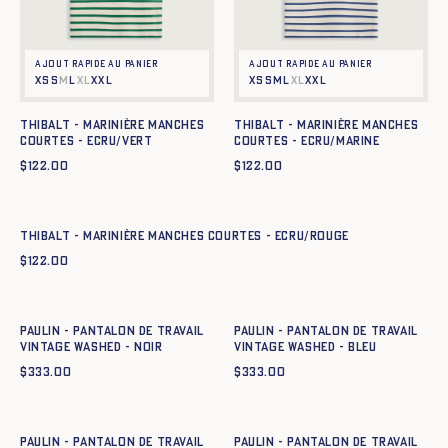
Ajout rapide au panier
Ajout rapide au panier
XS
S
M
L
XL
XXL
XS
S
M
L
XL
XXL
Thibalt - Marinière manches
Thibalt - Marinière manches
courtes - ECRU/VERT
courtes - ECRU/MARINE
$
122.00
$
122.00
Ajout rapide au panier
XS
S
M
L
XL
XXL
Thibalt - Marinière manches courtes - ECRU/ROUGE
$
122.00
Ajout rapide au panier
Ajout rapide au panier
XS
S
M
L
XL
XXL
XS
S
M
L
XL
XXL
Paulin - Pantalon de Travail
Paulin - Pantalon de Travail
Vintage Washed - NOIR
Vintage Washed - BLEU
$
333.00
$
333.00
Ajout rapide au panier
Ajout rapide au panier
XS
S
M
L
XL
XXL
XS
S
M
L
XL
XXL
Paulin - Pantalon de Travail
Paulin - Pantalon de Travail