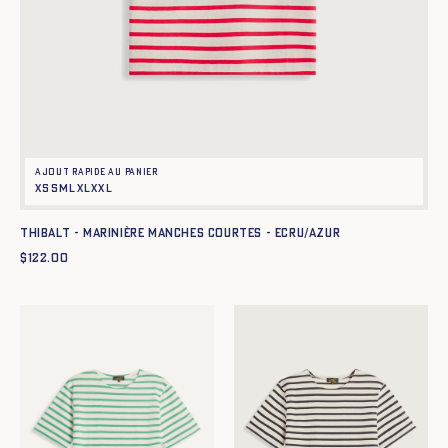
Ajout rapide au panier
XS
S
M
L
XL
XXL
Thibalt - Marinière manches courtes - ECRU/AZUR
$
122.00