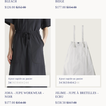
BLEACH
BEIGE
$
126.00
$
252.00
$
177.00
$
354.00
Ajout rapide au panier
Ajout rapide au panier
34
36
38
40
42
44
34
36
38
40
42
44
JOHA - JUPE WORKWEAR -
JELIME - JUPE À BRETELLES -
NOIR
ECRU
$
177.00
$
354.00
$
158.50
$
317.00