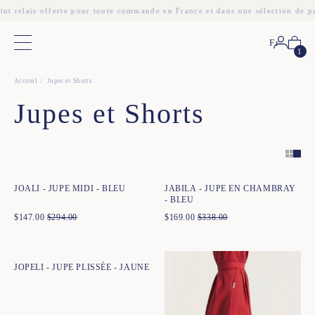
nt relais offerte pour toute commande en France et dans une sélection de pa
Fr
Menu principal
1
Accueil
Jupes et Shorts
Jupes et Shorts
Ajout rapide au panier
Ajout rapide au panier
34
36
38
40
42
44
34
36
38
40
42
44
JOALI - JUPE MIDI - BLEU
JABILA - JUPE EN CHAMBRAY
- BLEU
$
147.00
$
294.00
$
169.00
$
338.00
Ajout rapide au panier
34
36
38
40
42
44
JOPELI - JUPE PLISSÉE - JAUNE