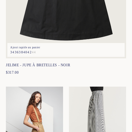
Ajout rapide au panier
34
36
38
40
42
44
JELIME - JUPE À BRETELLES - NOIR
$
317.00