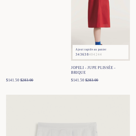
Ajout rapide au panier
34
36
38
40
42
44
JOPELI - JUPE PLISSÉE -
BRIQUE
$
141.50
$
283.00
$
141.50
$
283.00