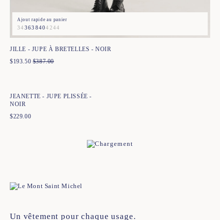
Ajout rapide au panier
34
36
38
40
42
44
JILLE - JUPE À BRETELLES - NOIR
$
193.50
$
387.00
Ajout rapide au panier
34
36
38
40
42
44
JEANETTE - JUPE PLISSÉE -
NOIR
$
229.00
Un vêtement pour chaque usage.