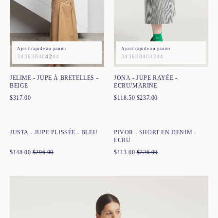
Ajout rapide au panier
Ajout rapide au panier
34
36
38
40
42
44
34
36
38
40
42
44
JELIME - JUPE À BRETELLES -
JONA - JUPE RAYÉE -
BEIGE
ECRU/MARINE
$
317.00
$
118.50
$
237.00
Ajout rapide au panier
Ajout rapide au panier
34
36
38
40
42
44
34
36
38
40
42
44
JUSTA - JUPE PLISSÉE - BLEU
PIVOR - SHORT EN DENIM -
ECRU
$
148.00
$
296.00
$
113.00
$
226.00