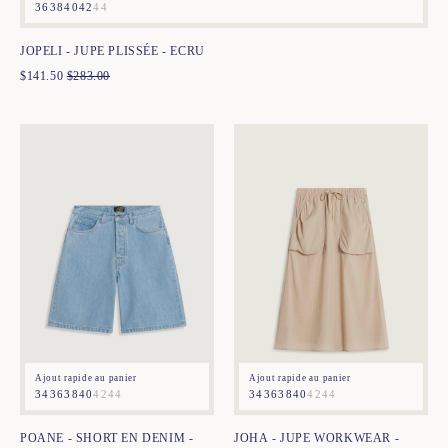
36
38
40
42
44
JOPELI - JUPE PLISSÉE - ECRU
$
141.50
$
283.00
Ajout rapide au panier
Ajout rapide au panier
34
36
38
40
42
44
34
36
38
40
42
44
POANE - SHORT EN DENIM -
JOHA - JUPE WORKWEAR -