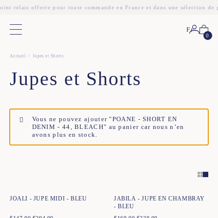
oint relais offerte pour toute commande en France et dans une sélection de 
Fr
Menu principal
0
Accueil
Jupes et Shorts
Jupes et Shorts
Vous ne pouvez ajouter "POANE - SHORT EN
DENIM - 44, BLEACH" au panier car nous n’en
avons plus en stock.
Ajout rapide au panier
Ajout rapide au panier
34
36
38
40
42
44
34
36
38
40
42
44
JOALI - JUPE MIDI - BLEU
JABILA - JUPE EN CHAMBRAY
- BLEU