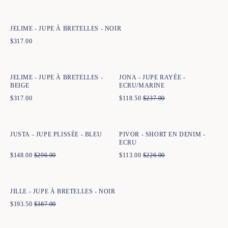
34
36
38
40
42
44
JELIME - JUPE À BRETELLES - NOIR
$
317.00
Ajout rapide au panier
Ajout rapide au panier
34
36
38
40
42
44
34
36
38
40
42
44
JELIME - JUPE À BRETELLES -
JONA - JUPE RAYÉE -
BEIGE
ECRU/MARINE
$
317.00
$
118.50
$
237.00
Ajout rapide au panier
Ajout rapide au panier
34
36
38
40
42
44
34
36
38
40
42
44
JUSTA - JUPE PLISSÉE - BLEU
PIVOR - SHORT EN DENIM -
ECRU
$
148.00
$
296.00
$
113.00
$
226.00
Ajout rapide au panier
34
36
38
40
42
44
JILLE - JUPE À BRETELLES - NOIR
$
193.50
$
387.00
Ajout rapide au panier
34
36
38
40
42
44