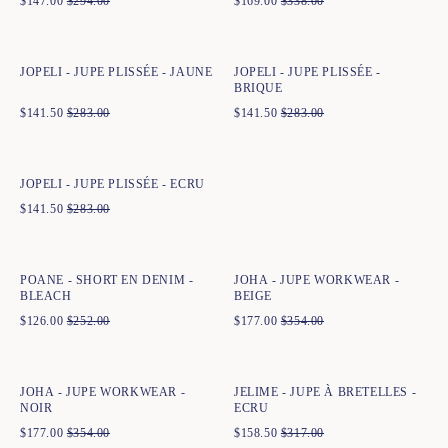
$
147.00
$
294.00
$
169.00
$
338.00
Ajout rapide au panier
Ajout rapide au panier
34
36
38
40
42
44
34
36
38
40
42
44
JOPELI - JUPE PLISSÉE - JAUNE
JOPELI - JUPE PLISSÉE -
BRIQUE
$
141.50
$
283.00
$
141.50
$
283.00
Ajout rapide au panier
36
38
40
42
44
JOPELI - JUPE PLISSÉE - ECRU
$
141.50
$
283.00
Ajout rapide au panier
Ajout rapide au panier
34
36
38
40
42
44
34
36
38
40
42
44
POANE - SHORT EN DENIM -
JOHA - JUPE WORKWEAR -
BLEACH
BEIGE
$
126.00
$
252.00
$
177.00
$
354.00
Ajout rapide au panier
Ajout rapide au panier
34
36
38
40
42
44
34
36
38
40
42
44
JOHA - JUPE WORKWEAR -
JELIME - JUPE À BRETELLES -
NOIR
ECRU
$
177.00
$
354.00
$
158.50
$
317.00
Ajout rapide au panier