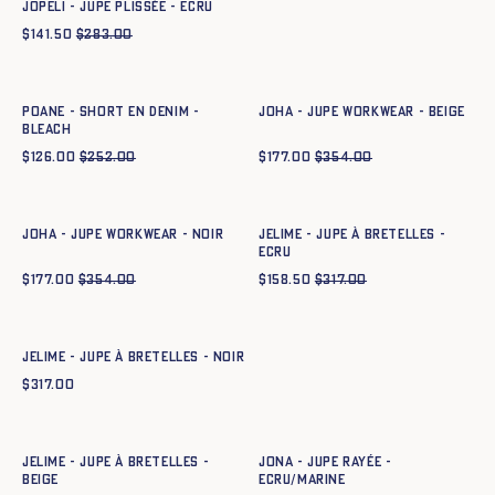
JOPELI - JUPE PLISSÉE - ECRU
$
141.50
$
283.00
Ajout rapide au panier
Ajout rapide au panier
34
36
38
40
42
44
34
36
38
40
42
44
POANE - SHORT EN DENIM -
JOHA - JUPE WORKWEAR - BEIGE
BLEACH
$
126.00
$
252.00
$
177.00
$
354.00
Ajout rapide au panier
Ajout rapide au panier
34
36
38
40
42
44
34
36
38
40
42
44
JOHA - JUPE WORKWEAR - NOIR
JELIME - JUPE À BRETELLES -
ECRU
$
177.00
$
354.00
$
158.50
$
317.00
Ajout rapide au panier
34
36
38
40
42
44
JELIME - JUPE À BRETELLES - NOIR
$
317.00
Ajout rapide au panier
Ajout rapide au panier
34
36
38
40
42
44
34
36
38
40
42
44
JELIME - JUPE À BRETELLES -
JONA - JUPE RAYÉE -
BEIGE
ECRU/MARINE