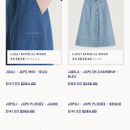
Ajout rapide au panier
Ajout rapide au panier
34
36
38
40
42
44
34
36
38
40
42
44
JOALI - JUPE MIDI - BLEU
JABILA - JUPE EN CHAMBRAY -
BLEU
$
147.00
$
294.00
$
169.00
$
338.00
Ajout rapide au panier
Ajout rapide au panier
34
36
38
40
42
44
34
36
38
40
42
44
JOPELI - JUPE PLISSÉE - JAUNE
JOPELI - JUPE PLISSÉE - BRIQUE
$
141.50
$
283.00
$
141.50
$
283.00
Ajout rapide au panier
36
38
40
42
44