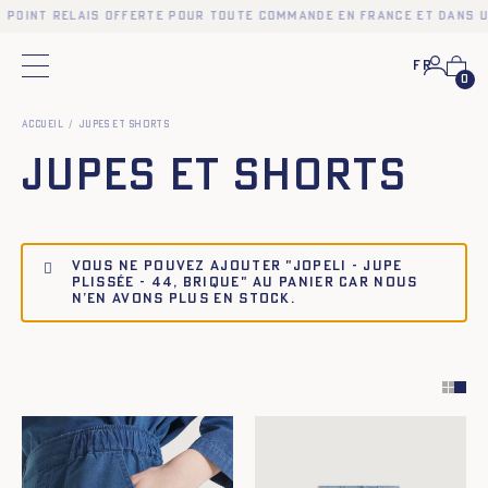
n point relais offerte pour toute commande en France et dans u
Fr
Menu principal
0
Accueil
Jupes et Shorts
Jupes et Shorts
Vous ne pouvez ajouter "JOPELI - JUPE
PLISSÉE - 44, BRIQUE" au panier car nous
n’en avons plus en stock.