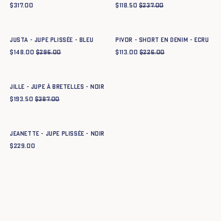
$
317.00
$
118.50
$
237.00
Ajout rapide au panier
Ajout rapide au panier
34
36
38
40
42
44
34
36
38
40
42
44
JUSTA - JUPE PLISSÉE - BLEU
PIVOR - SHORT EN DENIM - ECRU
$
148.00
$
296.00
$
113.00
$
226.00
Ajout rapide au panier
34
36
38
40
42
44
JILLE - JUPE À BRETELLES - NOIR
$
193.50
$
387.00
Ajout rapide au panier
34
36
38
40
42
44
JEANETTE - JUPE PLISSÉE - NOIR
$
229.00