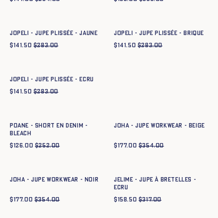
Ajout rapide au panier
Ajout rapide au panier
34
36
38
40
42
44
34
36
38
40
42
44
JOPELI - JUPE PLISSÉE - JAUNE
JOPELI - JUPE PLISSÉE - BRIQUE
$
141.50
$
283.00
$
141.50
$
283.00
Ajout rapide au panier
36
38
40
42
44
JOPELI - JUPE PLISSÉE - ECRU
$
141.50
$
283.00
Ajout rapide au panier
Ajout rapide au panier
34
36
38
40
42
44
34
36
38
40
42
44
POANE - SHORT EN DENIM -
JOHA - JUPE WORKWEAR - BEIGE
BLEACH
$
126.00
$
252.00
$
177.00
$
354.00
Ajout rapide au panier
Ajout rapide au panier
34
36
38
40
42
44
34
36
38
40
42
44
JOHA - JUPE WORKWEAR - NOIR
JELIME - JUPE À BRETELLES -
ECRU
$
177.00
$
354.00
$
158.50
$
317.00
Ajout rapide au panier
34
36
38
40
42
44