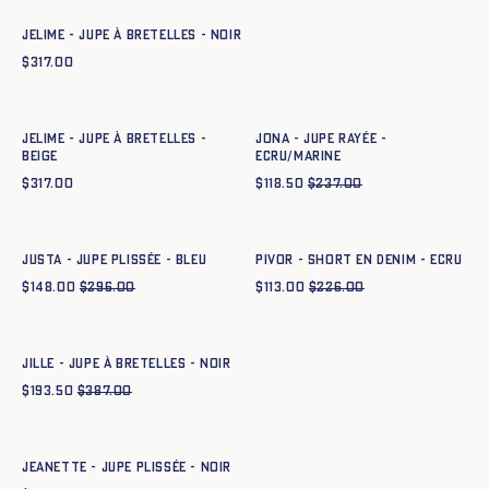
JELIME - JUPE À BRETELLES - NOIR
$
317.00
Ajout rapide au panier
Ajout rapide au panier
34
36
38
40
42
44
34
36
38
40
42
44
JELIME - JUPE À BRETELLES -
JONA - JUPE RAYÉE -
BEIGE
ECRU/MARINE
$
317.00
$
118.50
$
237.00
Ajout rapide au panier
Ajout rapide au panier
34
36
38
40
42
44
34
36
38
40
42
44
JUSTA - JUPE PLISSÉE - BLEU
PIVOR - SHORT EN DENIM - ECRU
$
148.00
$
296.00
$
113.00
$
226.00
Ajout rapide au panier
34
36
38
40
42
44
JILLE - JUPE À BRETELLES - NOIR
$
193.50
$
387.00
Ajout rapide au panier
34
36
38
40
42
44
JEANETTE - JUPE PLISSÉE - NOIR