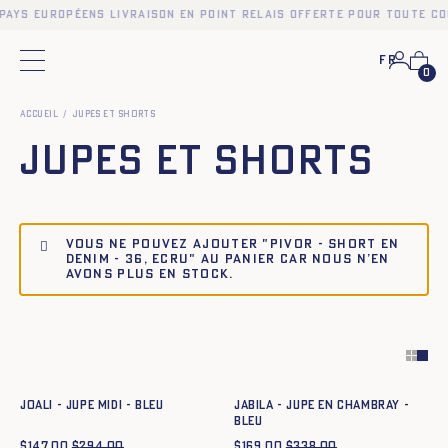
pays européens Livraison en point relais offerte pour toute c
Fr
Menu principal
0
Accueil
Jupes et Shorts
Jupes et Shorts
Vous ne pouvez ajouter "PIVOR - SHORT EN
DENIM - 36, ECRU" au panier car nous n’en
avons plus en stock.
Ajout rapide au panier
Ajout rapide au panier
34
36
38
40
42
44
34
36
38
40
42
44
JOALI - JUPE MIDI - BLEU
JABILA - JUPE EN CHAMBRAY -
BLEU
$
147.00
$
294.00
$
169.00
$
338.00