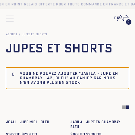
on en point relais offerte pour toute commande en France et d
Fr
Menu principal
0
Accueil
Jupes et Shorts
Jupes et Shorts
Vous ne pouvez ajouter "JABILA - JUPE EN
CHAMBRAY - 42, BLEU" au panier car nous
n’en avons plus en stock.
Ajout rapide au panier
Ajout rapide au panier
34
36
38
40
42
44
34
36
38
40
42
44
JOALI - JUPE MIDI - BLEU
JABILA - JUPE EN CHAMBRAY -
BLEU
$
147.00
$
294.00
$
169.00
$
338.00