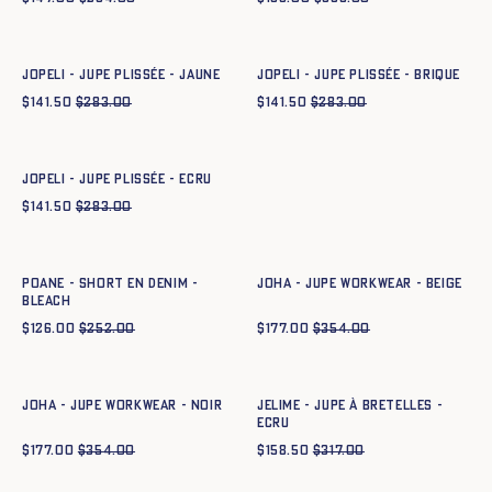
Ajout rapide au panier
Ajout rapide au panier
34
36
38
40
42
44
34
36
38
40
42
44
JOPELI - JUPE PLISSÉE - JAUNE
JOPELI - JUPE PLISSÉE - BRIQUE
$
141.50
$
283.00
$
141.50
$
283.00
Ajout rapide au panier
36
38
40
42
44
JOPELI - JUPE PLISSÉE - ECRU
$
141.50
$
283.00
Ajout rapide au panier
Ajout rapide au panier
34
36
38
40
42
44
34
36
38
40
42
44
POANE - SHORT EN DENIM -
JOHA - JUPE WORKWEAR - BEIGE
BLEACH
$
126.00
$
252.00
$
177.00
$
354.00
Ajout rapide au panier
Ajout rapide au panier
34
36
38
40
42
44
34
36
38
40
42
44
JOHA - JUPE WORKWEAR - NOIR
JELIME - JUPE À BRETELLES -
ECRU
$
177.00
$
354.00
$
158.50
$
317.00
Ajout rapide au panier
34
36
38
40
42
44