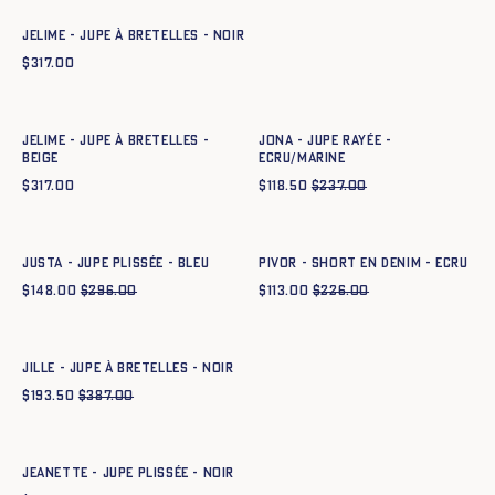
JELIME - JUPE À BRETELLES - NOIR
$
317.00
Ajout rapide au panier
Ajout rapide au panier
34
36
38
40
42
44
34
36
38
40
42
44
JELIME - JUPE À BRETELLES -
JONA - JUPE RAYÉE -
BEIGE
ECRU/MARINE
$
317.00
$
118.50
$
237.00
Ajout rapide au panier
Ajout rapide au panier
34
36
38
40
42
44
34
36
38
40
42
44
JUSTA - JUPE PLISSÉE - BLEU
PIVOR - SHORT EN DENIM - ECRU
$
148.00
$
296.00
$
113.00
$
226.00
Ajout rapide au panier
34
36
38
40
42
44
JILLE - JUPE À BRETELLES - NOIR
$
193.50
$
387.00
Ajout rapide au panier
34
36
38
40
42
44
JEANETTE - JUPE PLISSÉE - NOIR