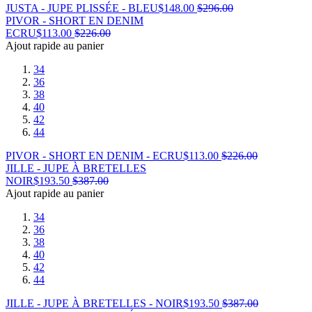
JUSTA - JUPE PLISSÉE - BLEU
$
148.00
$
296.00
PIVOR - SHORT EN DENIM
ECRU
$
113.00
$
226.00
Ajout rapide au panier
34
36
38
40
42
44
PIVOR - SHORT EN DENIM - ECRU
$
113.00
$
226.00
JILLE - JUPE À BRETELLES
NOIR
$
193.50
$
387.00
Ajout rapide au panier
34
36
38
40
42
44
JILLE - JUPE À BRETELLES - NOIR
$
193.50
$
387.00