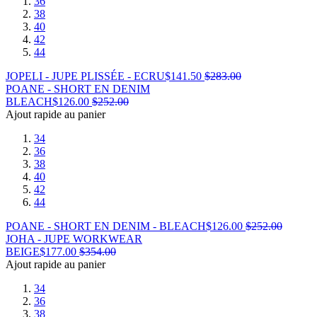
36
38
40
42
44
JOPELI - JUPE PLISSÉE - ECRU
$
141.50
$
283.00
POANE - SHORT EN DENIM
BLEACH
$
126.00
$
252.00
Ajout rapide au panier
34
36
38
40
42
44
POANE - SHORT EN DENIM - BLEACH
$
126.00
$
252.00
JOHA - JUPE WORKWEAR
BEIGE
$
177.00
$
354.00
Ajout rapide au panier
34
36
38