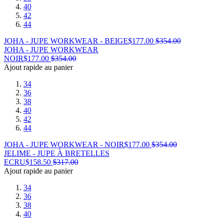
40
42
44
JOHA - JUPE WORKWEAR - BEIGE
$
177.00
$
354.00
JOHA - JUPE WORKWEAR
NOIR
$
177.00
$
354.00
Ajout rapide au panier
34
36
38
40
42
44
JOHA - JUPE WORKWEAR - NOIR
$
177.00
$
354.00
JELIME - JUPE À BRETELLES
ECRU
$
158.50
$
317.00
Ajout rapide au panier
34
36
38
40