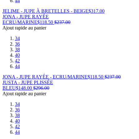
44
JELIME - JUPE À BRETELLES - BEIGE
$
317.00
JONA - JUPE RAYÉE
ECRU/MARINE
$
118.50
$
237.00
Ajout rapide au panier
34
36
38
40
42
44
JONA - JUPE RAYÉE - ECRU/MARINE
$
118.50
$
237.00
JUSTA - JUPE PLISSÉE
BLEU
$
148.00
$
296.00
Ajout rapide au panier
34
36
38
40
42
44