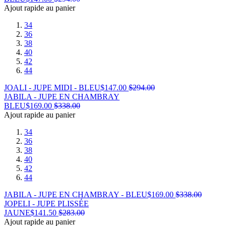
Ajout rapide au panier
34
36
38
40
42
44
JOALI - JUPE MIDI - BLEU
$
147.00
$
294.00
JABILA - JUPE EN CHAMBRAY
BLEU
$
169.00
$
338.00
Ajout rapide au panier
34
36
38
40
42
44
JABILA - JUPE EN CHAMBRAY - BLEU
$
169.00
$
338.00
JOPELI - JUPE PLISSÉE
JAUNE
$
141.50
$
283.00
Ajout rapide au panier