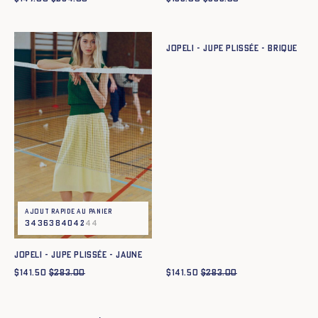
Ajout rapide au panier
34
36
38
40
42
44
JOPELI - JUPE PLISSÉE - BRIQUE
Ajout rapide au panier
34
36
38
40
42
44
JOPELI - JUPE PLISSÉE - JAUNE
$
141.50
$
283.00
$
141.50
$
283.00
Ajout rapide au panier
36
38
40
42
44