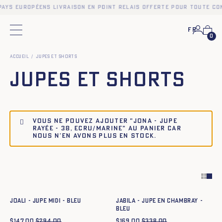
pays européens Livraison en point relais offerte pour toute co
Fr
Menu principal
0
Accueil
Jupes et Shorts
Jupes et Shorts
Vous ne pouvez ajouter "JONA - JUPE
RAYÉE - 38, ECRU/MARINE" au panier car
nous n’en avons plus en stock.
Ajout rapide au panier
Ajout rapide au panier
34
36
38
40
42
44
34
36
38
40
42
44
JOALI - JUPE MIDI - BLEU
JABILA - JUPE EN CHAMBRAY -
BLEU
$
147.00
$
294.00
$
169.00
$
338.00