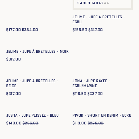
34
36
38
40
42
44
JELIME - JUPE À BRETELLES -
ECRU
$
177.00
$
354.00
$
158.50
$
317.00
Ajout rapide au panier
34
36
38
40
42
44
JELIME - JUPE À BRETELLES - NOIR
$
317.00
Ajout rapide au panier
Ajout rapide au panier
34
36
38
40
42
44
34
36
38
40
42
44
JELIME - JUPE À BRETELLES -
JONA - JUPE RAYÉE -
BEIGE
ECRU/MARINE
$
317.00
$
118.50
$
237.00
Ajout rapide au panier
Ajout rapide au panier
34
36
38
40
42
44
34
36
38
40
42
44
JUSTA - JUPE PLISSÉE - BLEU
PIVOR - SHORT EN DENIM - ECRU
$
148.00
$
296.00
$
113.00
$
226.00
Ajout rapide au panier
34
36
38
40
42
44