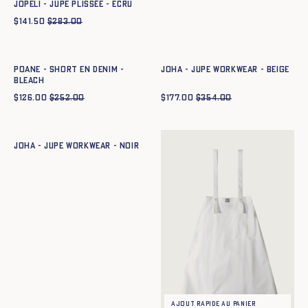
JOPELI - JUPE PLISSÉE - ECRU
$
141.50
$
283.00
Ajout rapide au panier
Ajout rapide au panier
34
36
38
40
42
44
34
36
38
40
42
44
POANE - SHORT EN DENIM -
JOHA - JUPE WORKWEAR - BEIGE
BLEACH
$
126.00
$
252.00
$
177.00
$
354.00
Ajout rapide au panier
34
36
38
40
42
44
JOHA - JUPE WORKWEAR - NOIR
Ajout rapide au panier