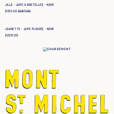
JILLE - JUPE À BRETELLES - NOIR
$
193.50
$
387.00
Ajout rapide au panier
34
36
38
40
42
44
JEANETTE - JUPE PLISSÉE - NOIR
$
229.00