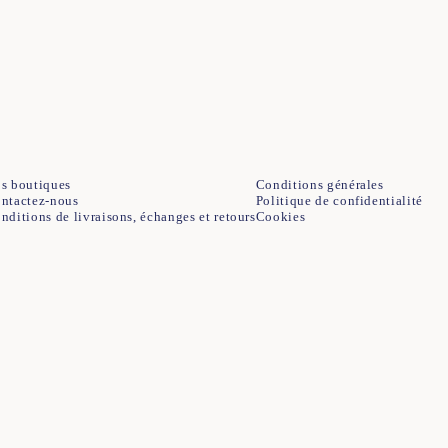
34
36
38
40
42
44
s boutiques
Conditions générales
ntactez-nous
Politique de confidentialité
nditions de livraisons, échanges et retours
Cookies