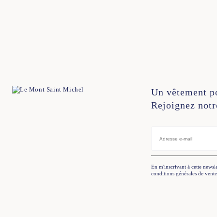
34
36
38
40
42
44
34
36
38
40
4
Un vêtement p
Rejoignez notr
En m'inscrivant à cette newsle
conditions générales de vente