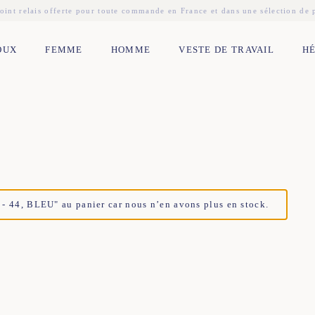
oint relais offerte pour toute commande en France et dans une sélection de
OUX
FEMME
HOMME
VESTE DE TRAVAIL
H
44, BLEU" au panier car nous n’en avons plus en stock.
2
44
34
36
38
40
42
44
2
44
34
36
38
40
42
44
2
44
34
36
38
40
42
44