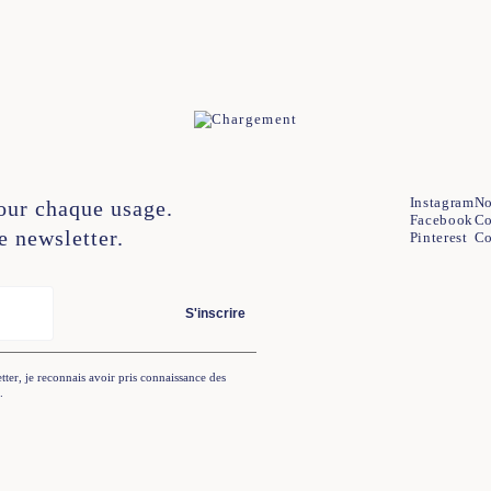
2
44
34
36
38
40
42
44
Instagram
No
our chaque usage.
Facebook
Co
e newsletter.
Pinterest
Co
S'inscrire
tter, je reconnais avoir pris connaissance des
.