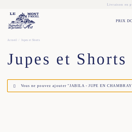
Livraison en p
PRIX D
Accueil
Jupes et Shorts
Jupes et Shorts
Vous ne pouvez ajouter "JABILA - JUPE EN CHAMBRAY - 
34
36
38
40
42
44
34
36
38
40
4
36
38
40
42
44
34
36
38
40
4
34
36
38
40
42
44
34
36
38
40
4