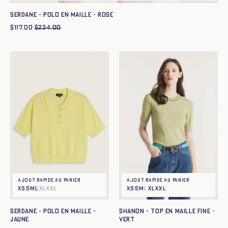
SERDANE - POLO EN MAILLE - ROSE
$
117.00
$
234.00
Ajout rapide au panier
Ajout rapide au panier
XS
S
M
L
XL
XXL
XS
S
M
L
XL
XXL
SERDANE - POLO EN MAILLE -
SHANON - TOP EN MAILLE FINE -
JAUNE
VERT