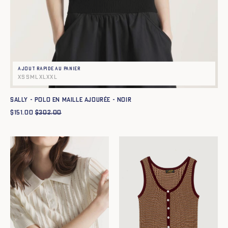
Ajout rapide au panier
XS
S
M
L
XL
XXL
SALLY - POLO EN MAILLE AJOURÉE - NOIR
$
151.00
$
302.00