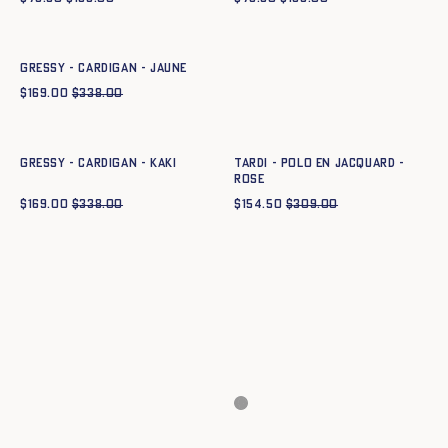
Ajout rapide au panier
XS
S
M
L
XL
XXL
GRESSY - CARDIGAN - JAUNE
$
169.00
$
338.00
Ajout rapide au panier
Ajout rapide au panier
XS
S
M
L
XL
XXL
XS
S
M
L
XL
XXL
GRESSY - CARDIGAN - KAKI
TARDI - POLO EN JACQUARD -
ROSE
$
169.00
$
338.00
$
154.50
$
309.00