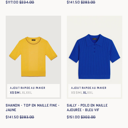
$
117.00
$
234.00
$
141.50
$
283.00
Ajout rapide au panier
Ajout rapide au panier
XS
S
M
L
XL
XXL
XS
S
M
L
XL
XXL
SHANON - TOP EN MAILLE FINE -
SALLY - POLO EN MAILLE
JAUNE
AJOURÉE - BLEU VIF
$
141.50
$
283.00
$
151.00
$
302.00