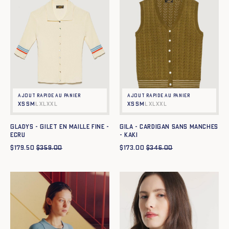
Ajout rapide au panier
Ajout rapide au panier
XS
S
M
L
XL
XXL
XS
S
M
L
XL
XXL
GLADYS - GILET EN MAILLE FINE -
GILA - CARDIGAN SANS MANCHES
ECRU
- KAKI
$
179.50
$
359.00
$
173.00
$
346.00