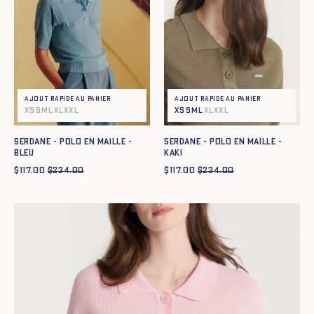
Ajout rapide au panier
Ajout rapide au panier
XS
S
M
L
XL
XXL
XS
S
M
L
XL
XXL
SERDANE - POLO EN MAILLE -
SERDANE - POLO EN MAILLE -
BLEU
KAKI
$
117.00
$
234.00
$
117.00
$
234.00