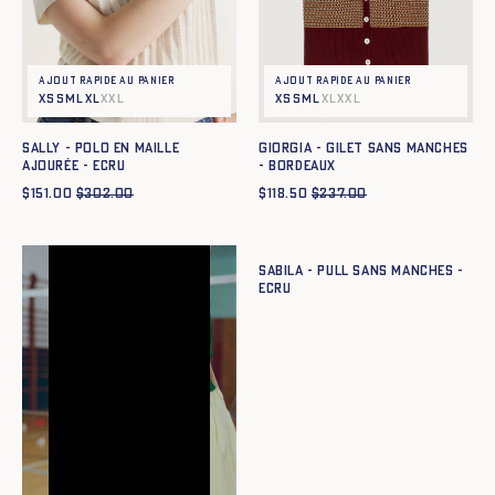
Ajout rapide au panier
Ajout rapide au panier
XS
S
M
L
XL
XXL
XS
S
M
L
XL
XXL
SALLY - POLO EN MAILLE
GIORGIA - GILET SANS MANCHES
AJOURÉE - ECRU
- BORDEAUX
$
151.00
$
302.00
$
118.50
$
237.00
Ajout rapide au panier
XS
S
M
L
XL
XXL
SABILA - PULL SANS MANCHES -
ECRU