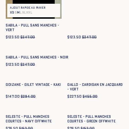
Ajout rapide au panier
XS
S
M
L
XL
XXL
SABILA - PULL SANS MANCHES -
VERT
$
123.50
$
247.00
$
123.50
$
247.00
Ajout rapide au panier
XS
S
M
L
XL
XXL
SABILA - PULL SANS MANCHES - NOIR
$
123.50
$
247.00
Ajout rapide au panier
Ajout rapide au panier
XS
S
M
L
XL
XXL
XS
S
M
L
XL
XXL
GOIZANE - GILET VINTAGE - KAKI
GALLO - CARDIGAN EN JACQUARD
- VERT
$
147.00
$
294.00
$
227.50
$
455.00
Ajout rapide au panier
Ajout rapide au panier
XS
S
M
L
XL
XXL
XS
S
M
L
XL
XXL
SELESTE - PULL MANCHES
SELESTE - PULL MANCHES
COURTES - navy offwhite
COURTES - green offwhite
$
76.50
$
153.00
$
76.50
$
153.00