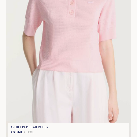
Ajout rapide au panier
XS
S
M
L
XL
XXL