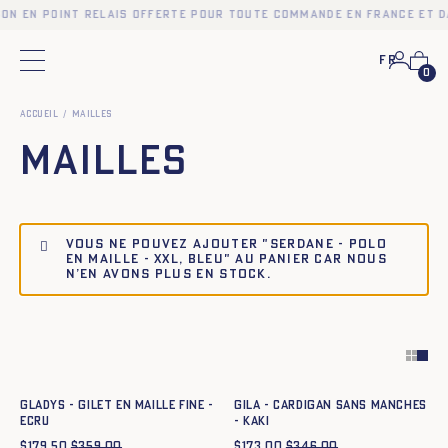
son en point relais offerte pour toute commande en France et d
Fr
Menu principal
0
Accueil
Mailles
Mailles
Vous ne pouvez ajouter "SERDANE - POLO
EN MAILLE - XXL, BLEU" au panier car nous
n’en avons plus en stock.
Ajout rapide au panier
Ajout rapide au panier
XS
S
M
L
XL
XXL
XS
S
M
L
XL
XXL
GLADYS - GILET EN MAILLE FINE -
GILA - CARDIGAN SANS MANCHES
ECRU
- KAKI
$
179.50
$
359.00
$
173.00
$
346.00