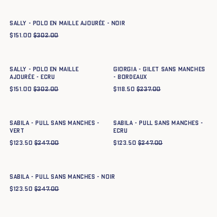
XS
S
M
L
XL
XXL
SALLY - POLO EN MAILLE AJOURÉE - NOIR
$
151.00
$
302.00
Ajout rapide au panier
Ajout rapide au panier
XS
S
M
L
XL
XXL
XS
S
M
L
XL
XXL
SALLY - POLO EN MAILLE
GIORGIA - GILET SANS MANCHES
AJOURÉE - ECRU
- BORDEAUX
$
151.00
$
302.00
$
118.50
$
237.00
Ajout rapide au panier
Ajout rapide au panier
XS
S
M
L
XL
XXL
XS
S
M
L
XL
XXL
SABILA - PULL SANS MANCHES -
SABILA - PULL SANS MANCHES -
VERT
ECRU
$
123.50
$
247.00
$
123.50
$
247.00
Ajout rapide au panier
XS
S
M
L
XL
XXL
SABILA - PULL SANS MANCHES - NOIR
$
123.50
$
247.00
Ajout rapide au panier
Ajout rapide au panier
XS
S
M
L
XL
XXL
XS
S
M
L
XL
XXL