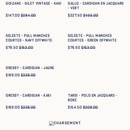
GOIZANE - GILET VINTAGE - KAKI
GALLO - CARDIGAN EN JACQUARD
- VERT
$
147.00
$
294.00
$
227.50
$
455.00
Ajout rapide au panier
Ajout rapide au panier
XS
S
M
L
XL
XXL
XS
S
M
L
XL
XXL
SELESTE - PULL MANCHES
SELESTE - PULL MANCHES
COURTES - navy offwhite
COURTES - green offwhite
$
76.50
$
153.00
$
76.50
$
153.00
Ajout rapide au panier
XS
S
M
L
XL
XXL
GRESSY - CARDIGAN - JAUNE
$
169.00
$
338.00
Ajout rapide au panier
Ajout rapide au panier
XS
S
M
L
XL
XXL
XS
S
M
L
XL
XXL
GRESSY - CARDIGAN - KAKI
TARDI - POLO EN JACQUARD -
ROSE
$
169.00
$
338.00
$
154.50
$
309.00