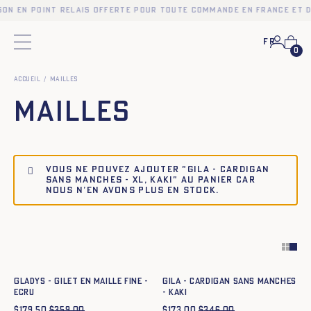
son en point relais offerte pour toute commande en France et d
Fr
Menu principal
0
Accueil
Mailles
Mailles
Vous ne pouvez ajouter "GILA - CARDIGAN
SANS MANCHES - XL, KAKI" au panier car
nous n’en avons plus en stock.
Ajout rapide au panier
Ajout rapide au panier
XS
S
M
L
XL
XXL
XS
S
M
L
XL
XXL
GLADYS - GILET EN MAILLE FINE -
GILA - CARDIGAN SANS MANCHES
ECRU
- KAKI
$
179.50
$
359.00
$
173.00
$
346.00