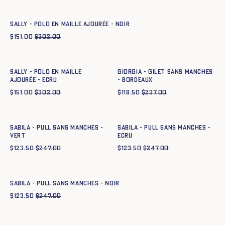
XS
S
M
L
XL
XXL
SALLY - POLO EN MAILLE AJOURÉE - NOIR
$
151.00
$
302.00
Ajout rapide au panier
Ajout rapide au panier
XS
S
M
L
XL
XXL
XS
S
M
L
XL
XXL
SALLY - POLO EN MAILLE
GIORGIA - GILET SANS MANCHES
AJOURÉE - ECRU
- BORDEAUX
$
151.00
$
302.00
$
118.50
$
237.00
Ajout rapide au panier
Ajout rapide au panier
XS
S
M
L
XL
XXL
XS
S
M
L
XL
XXL
SABILA - PULL SANS MANCHES -
SABILA - PULL SANS MANCHES -
VERT
ECRU
$
123.50
$
247.00
$
123.50
$
247.00
Ajout rapide au panier
XS
S
M
L
XL
XXL
SABILA - PULL SANS MANCHES - NOIR
$
123.50
$
247.00
Ajout rapide au panier
Ajout rapide au panier
XS
S
M
L
XL
XXL
XS
S
M
L
XL
XXL