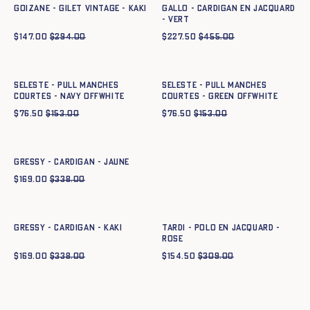
GOIZANE - GILET VINTAGE - KAKI
GALLO - CARDIGAN EN JACQUARD
- VERT
$
147.00
$
294.00
$
227.50
$
455.00
Ajout rapide au panier
Ajout rapide au panier
XS
S
M
L
XL
XXL
XS
S
M
L
XL
XXL
SELESTE - PULL MANCHES
SELESTE - PULL MANCHES
COURTES - navy offwhite
COURTES - green offwhite
$
76.50
$
153.00
$
76.50
$
153.00
Ajout rapide au panier
XS
S
M
L
XL
XXL
GRESSY - CARDIGAN - JAUNE
$
169.00
$
338.00
Ajout rapide au panier
Ajout rapide au panier
XS
S
M
L
XL
XXL
XS
S
M
L
XL
XXL
GRESSY - CARDIGAN - KAKI
TARDI - POLO EN JACQUARD -
ROSE
$
169.00
$
338.00
$
154.50
$
309.00