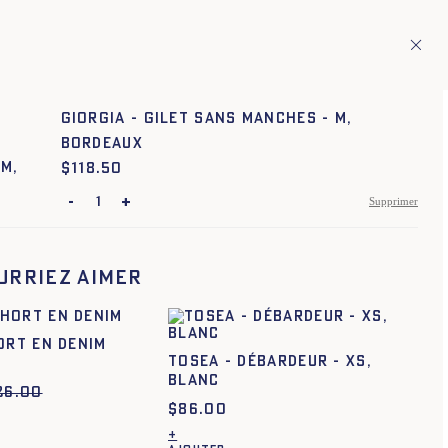
ion de pays européens
Fr
ITAGE
1
GIORGIA - GILET SANS MANCHES - M,
BORDEAUX
$
Prix :
118.50
-
+
Supprimer
XS
S
M
L
XL
XXL
urriez aimer
XS
S
M
L
XL
XXL
XS
S
M
L
XL
XXL
ORT EN DENIM
XS
S
M
L
XL
XXL
TOSEA - DÉBARDEUR - XS,
BLANC
26.00
XS
S
M
L
XL
XXL
$
86.00
+