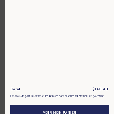
Un vêtement pour chaque usage.
Rejoignez notre newsletter.
S'inscrire
En m'inscrivant à cette newsletter, je reconnais avoir pris connaissance
des conditions générales de vente.
Total
$
140.40
Instagram
Nos boutiques
Les frais de port, les taxes et les remises sont calculés au moment du paiement.
Facebook
Contactez-nous
Pinterest
Conditions de livraisons, échanges et
retours
VOIR MON PANIER