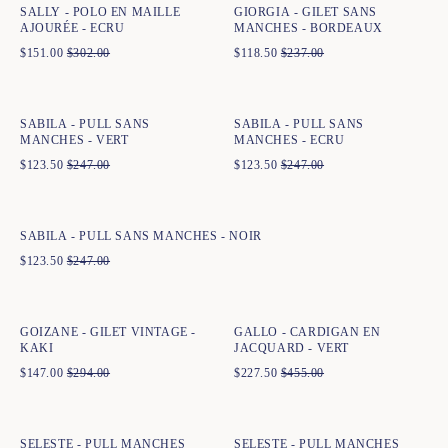
SALLY - POLO EN MAILLE
GIORGIA - GILET SANS
AJOURÉE - ECRU
MANCHES - BORDEAUX
$
151.00
$
302.00
$
118.50
$
237.00
Ajout rapide au panier
Ajout rapide au panier
XS
S
M
L
XL
XXL
XS
S
M
L
XL
XXL
SABILA - PULL SANS
SABILA - PULL SANS
MANCHES - VERT
MANCHES - ECRU
$
123.50
$
247.00
$
123.50
$
247.00
Ajout rapide au panier
XS
S
M
L
XL
XXL
SABILA - PULL SANS MANCHES - NOIR
$
123.50
$
247.00
Ajout rapide au panier
Ajout rapide au panier
XS
S
M
L
XL
XXL
XS
S
M
L
XL
XXL
GOIZANE - GILET VINTAGE -
GALLO - CARDIGAN EN
KAKI
JACQUARD - VERT
$
147.00
$
294.00
$
227.50
$
455.00
Ajout rapide au panier
Ajout rapide au panier
XS
S
M
L
XL
XXL
XS
S
M
L
XL
XXL
SELESTE - PULL MANCHES
SELESTE - PULL MANCHES