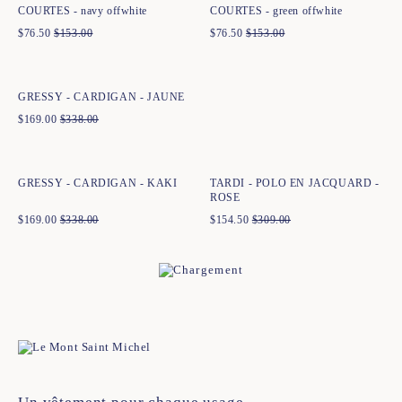
COURTES - navy offwhite
COURTES - green offwhite
$
76.50
$
153.00
$
76.50
$
153.00
Ajout rapide au panier
XS
S
M
L
XL
XXL
GRESSY - CARDIGAN - JAUNE
$
169.00
$
338.00
Ajout rapide au panier
Ajout rapide au panier
XS
S
M
L
XL
XXL
XS
S
M
L
XL
XXL
GRESSY - CARDIGAN - KAKI
TARDI - POLO EN JACQUARD -
ROSE
$
169.00
$
338.00
$
154.50
$
309.00