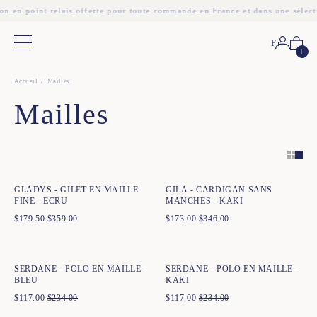
on en point relais offerte pour toute commande en France et dans une sélect
Fr
Menu principal
1
Accueil
Mailles
Mailles
Ajout rapide au panier
Ajout rapide au panier
XS
S
M
L
XL
XXL
XS
S
M
L
XL
XXL
GLADYS - GILET EN MAILLE
GILA - CARDIGAN SANS
FINE - ECRU
MANCHES - KAKI
$
179.50
$
359.00
$
173.00
$
346.00
Ajout rapide au panier
Ajout rapide au panier
XS
S
M
L
XL
XXL
XS
S
M
L
XL
XXL
SERDANE - POLO EN MAILLE -
SERDANE - POLO EN MAILLE -
BLEU
KAKI
$
117.00
$
234.00
$
117.00
$
234.00
Ajout rapide au panier