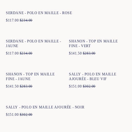
XS
S
M
L
XL
XXL
SERDANE - POLO EN MAILLE - ROSE
$
117.00
$
234.00
Ajout rapide au panier
Ajout rapide au panier
XS
S
M
L
XL
XXL
XS
S
M
L
XL
XXL
SERDANE - POLO EN MAILLE -
SHANON - TOP EN MAILLE
JAUNE
FINE - VERT
$
117.00
$
234.00
$
141.50
$
283.00
Ajout rapide au panier
Ajout rapide au panier
XS
S
M
L
XL
XXL
XS
S
M
L
XL
XXL
SHANON - TOP EN MAILLE
SALLY - POLO EN MAILLE
FINE - JAUNE
AJOURÉE - BLEU VIF
$
141.50
$
283.00
$
151.00
$
302.00
Ajout rapide au panier
XS
S
M
L
XL
XXL
SALLY - POLO EN MAILLE AJOURÉE - NOIR
$
151.00
$
302.00
Ajout rapide au panier
Ajout rapide au panier
XS
S
M
L
XL
XXL
XS
S
M
L
XL
XXL