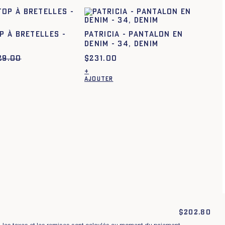
OP À BRETELLES -
PATRICIA - PANTALON EN
DENIM - 34, DENIM
29.00
$
231.00
+
Conditions générales
AJOUTER
Politique de confidentialité
raisons, échanges et retours
Cookies
$
202.80