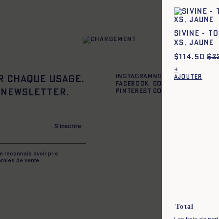
SIVINE - T
XS, JAUNE
$
114.50
$
2
+
Instagram
Nos boutiques
AJOUTER
r chaque usage.
Facebook
Contactez-nous
 newsletter.
Pinterest
Conditions de liv
S'inscrire
je reconnais avoir pris
rales de vente.
Total