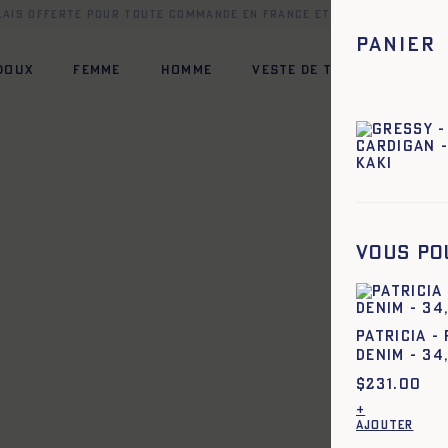
elais offerte pour toute commande en France et dans une sélect
Panier
 DOUX
FEMME
HOMME
VESTE DE TRAVAIL
HÉR
XL
XS
S
M
L
XL
XXL
Vous po
XL
XS
S
M
L
XL
XXL
XL
XS
S
M
L
XL
XXL
PATRICIA -
DENIM - 34
XL
XS
S
M
L
XL
XXL
$
231.00
XL
XS
S
M
L
XL
XXL
+
AJOUTER
XL