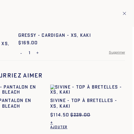
ion de pays européens
Fr
ITAGE
1
GRESSY - CARDIGAN - XS, KAKI
$
Prix :
169.00
-
+
Supprimer
XS
S
M
L
XL
XXL
urriez aimer
XS
S
M
L
XL
XXL
XS
S
M
L
XL
XXL
 PANTALON EN
SIVINE - TOP À BRETELLES -
, BLEACH
XS, KAKI
XS
S
M
L
XL
XXL
$
114.50
$
229.00
XS
S
M
L
XL
XXL
+
AJOUTER