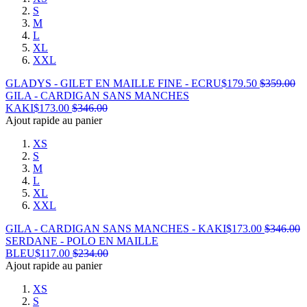
S
M
L
XL
XXL
GLADYS - GILET EN MAILLE FINE - ECRU
$
179.50
$
359.00
GILA - CARDIGAN SANS MANCHES
KAKI
$
173.00
$
346.00
Ajout rapide au panier
XS
S
M
L
XL
XXL
GILA - CARDIGAN SANS MANCHES - KAKI
$
173.00
$
346.00
SERDANE - POLO EN MAILLE
BLEU
$
117.00
$
234.00
Ajout rapide au panier
XS
S