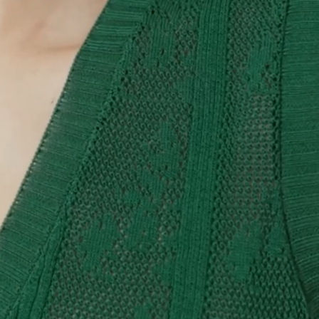
SALLY - POLO EN MAILLE AJOURÉE - BLEU VIF
$
151.00
$
302.00
SALLY - POLO EN MAILLE AJOURÉE
NOIR
$
151.00
$
302.00
Ajout rapide au panier
XS
S
M
L
XL
XXL
SALLY - POLO EN MAILLE AJOURÉE - NOIR
$
151.00
$
302.00
SALLY - POLO EN MAILLE AJOURÉE
ECRU
$
151.00
$
302.00
Ajout rapide au panier
XS
S
M
L
XL