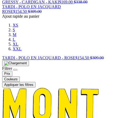
GRESSY - CARDIGAN - KAKI
$
169.00
$
338.00
TARDI - POLO EN JACQUARD
ROSE
$
154.50
$
309.00
Ajout rapide au panier
XS
S
M
L
XL
XXL
TARDI - POLO EN JACQUARD - ROSE
$
154.50
$
309.00
Filtrer
Prix
Couleurs
Appliquer les filtres