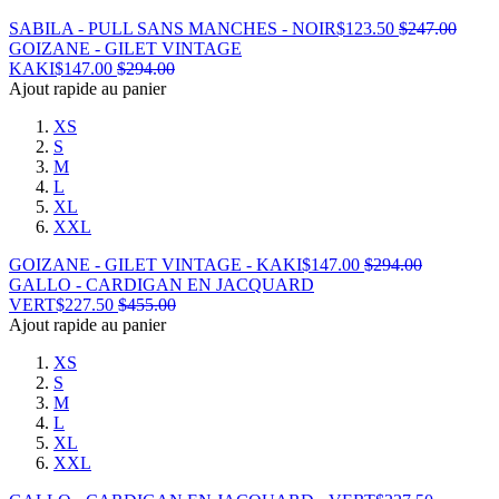
SABILA - PULL SANS MANCHES - NOIR
$
123.50
$
247.00
GOIZANE - GILET VINTAGE
KAKI
$
147.00
$
294.00
Ajout rapide au panier
XS
S
M
L
XL
XXL
GOIZANE - GILET VINTAGE - KAKI
$
147.00
$
294.00
GALLO - CARDIGAN EN JACQUARD
VERT
$
227.50
$
455.00
Ajout rapide au panier
XS
S
M
L
XL
XXL