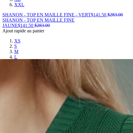
XXL
SHANON - TOP EN MAILLE FINE - VERT
$
141.50
$
283.00
SHANON - TOP EN MAILLE FINE
JAUNE
$
141.50
$
283.00
Ajout rapide au panier
XS
S
M
L
XL
XXL
SHANON - TOP EN MAILLE FINE - JAUNE
$
141.50
$
283.00
SALLY - POLO EN MAILLE AJOURÉE
BLEU VIF
$
151.00
$
302.00
Ajout rapide au panier
XS
S
M
L
XL
XXL