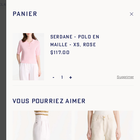
lais offerte pour toute commande en France et dans une sélect
Panier
Fr
Menu principal
1
Accueil
Mailles
SERDANE - POLO EN
MAILLE - XS, ROSE
Mailles
$
Prix :
117.00
-
+
Supprimer
Vous pourriez aimer