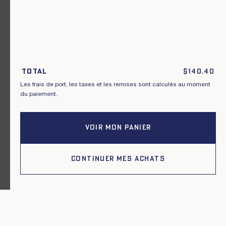
Un vêtement pour chaque usage.
Total
$
140.40
Rejoignez notre newsletter.
Les frais de port, les taxes et les remises sont calculés au moment
du paiement.
S'inscrire
VOIR MON PANIER
En m'inscrivant à cette newsletter, je reconnais avoir pris connaissance
des conditions générales de vente.
CONTINUER MES ACHATS
Instagram
Nos boutiques
Facebook
Contactez-nous
Pinterest
Conditions de livraisons, échanges et
retours