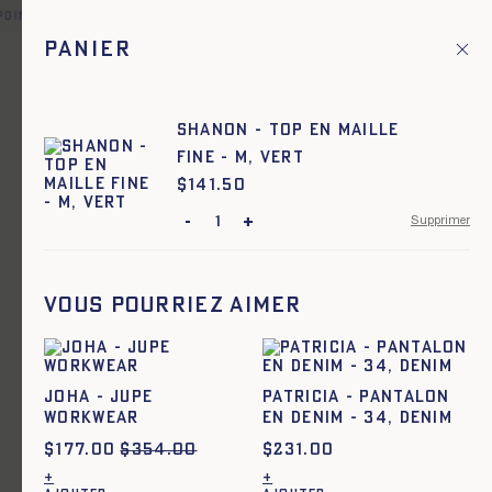
point relais offerte pour toute commande en France et dans une
Panier
Fr
Menu principal
1
Accueil
Mailles
SHANON - TOP EN MAILLE
FINE - M, VERT
Mailles
$
Prix :
141.50
-
+
Supprimer
Vous pourriez aimer
JOHA - JUPE
PATRICIA - PANTALON
WORKWEAR
EN DENIM - 34, DENIM
$
177.00
$
354.00
$
231.00
+
+