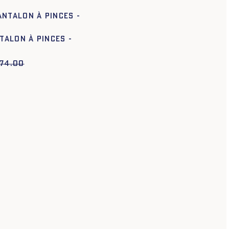
.
NTALON À PINCES -
74.00