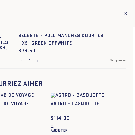
ion de pays européens
Fr
ITAGE
1
SELESTE - PULL MANCHES COURTES
- XS, green offwhite
$
Prix :
76.50
-
+
Supprimer
XS
S
M
L
XL
XXL
urriez aimer
XS
S
M
L
XL
XXL
XS
S
M
L
XL
XXL
C DE VOYAGE
ASTRO - CASQUETTE
XS
S
M
L
XL
XXL
$
114.00
XS
S
M
L
XL
XXL
+
AJOUTER