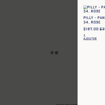
Ce
produit
a
plusieurs
variations
PILLY - PA
Les
34, ROSE
options
peuvent
$
187.00
$
3
être
choisies
+
sur
AJOUTER
la
page
du
produit