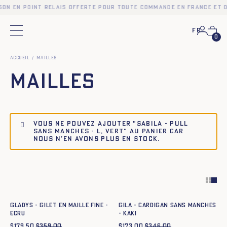
son en point relais offerte pour toute commande en France et d
Fr
Menu principal
0
Accueil
Mailles
Mailles
Vous ne pouvez ajouter "SABILA - PULL
SANS MANCHES - L, VERT" au panier car
nous n’en avons plus en stock.
Ajout rapide au panier
Ajout rapide au panier
XS
S
M
L
XL
XXL
XS
S
M
L
XL
XXL
GLADYS - GILET EN MAILLE FINE -
GILA - CARDIGAN SANS MANCHES
ECRU
- KAKI
$
179.50
$
359.00
$
173.00
$
346.00