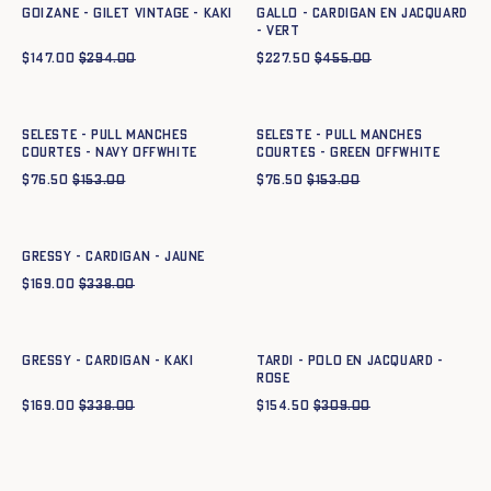
GOIZANE - GILET VINTAGE - KAKI
GALLO - CARDIGAN EN JACQUARD
- VERT
$
147.00
$
294.00
$
227.50
$
455.00
Ajout rapide au panier
Ajout rapide au panier
XS
S
M
L
XL
XXL
XS
S
M
L
XL
XXL
SELESTE - PULL MANCHES
SELESTE - PULL MANCHES
COURTES - navy offwhite
COURTES - green offwhite
$
76.50
$
153.00
$
76.50
$
153.00
Ajout rapide au panier
XS
S
M
L
XL
XXL
GRESSY - CARDIGAN - JAUNE
$
169.00
$
338.00
Ajout rapide au panier
Ajout rapide au panier
XS
S
M
L
XL
XXL
XS
S
M
L
XL
XXL
GRESSY - CARDIGAN - KAKI
TARDI - POLO EN JACQUARD -
ROSE
$
169.00
$
338.00
$
154.50
$
309.00