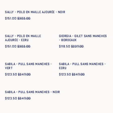
XS
S
M
L
XL
XXL
SALLY - POLO EN MAILLE AJOURÉE - NOIR
$
151.00
$
302.00
Ajout rapide au panier
Ajout rapide au panier
XS
S
M
L
XL
XXL
XS
S
M
L
XL
XXL
SALLY - POLO EN MAILLE
GIORGIA - GILET SANS MANCHES
AJOURÉE - ECRU
- BORDEAUX
$
151.00
$
302.00
$
118.50
$
237.00
Ajout rapide au panier
Ajout rapide au panier
XS
S
M
L
XL
XXL
XS
S
M
L
XL
XXL
SABILA - PULL SANS MANCHES -
SABILA - PULL SANS MANCHES -
VERT
ECRU
$
123.50
$
247.00
$
123.50
$
247.00
Ajout rapide au panier
XS
S
M
L
XL
XXL
SABILA - PULL SANS MANCHES - NOIR
$
123.50
$
247.00
Ajout rapide au panier
Ajout rapide au panier
XS
S
M
L
XL
XXL
XS
S
M
L
XL
XXL