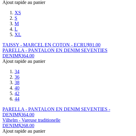
Ajout rapide au panier
XS
S
M
L
XL
TAISSY - MARCEL EN COTON - ECRU
$
91.00
PARELLA - PANTALON EN DENIM SEVENTIES
DENIM
$
364.00
Ajout rapide au panier
34
36
38
40
42
44
PARELLA - PANTALON EN DENIM SEVENTIES -
DENIM
$
364.00
Vilhelm - Vareuse traditionelle
DENIM
$
268.00
Ajout rapide au panier