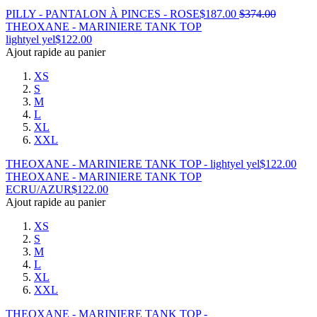
PILLY - PANTALON À PINCES - ROSE
$
187.00
$
374.00
THEOXANE - MARINIERE TANK TOP
lightyel yel
$
122.00
Ajout rapide au panier
XS
S
M
L
XL
XXL
THEOXANE - MARINIERE TANK TOP - lightyel yel
$
122.00
THEOXANE - MARINIERE TANK TOP
ECRU/AZUR
$
122.00
Ajout rapide au panier
XS
S
M
L
XL
XXL
THEOXANE - MARINIERE TANK TOP -