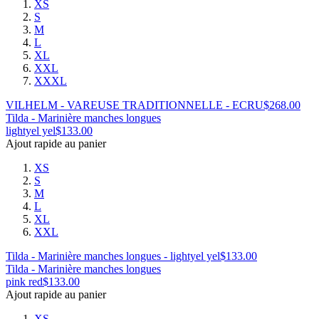
XS
S
M
L
XL
XXL
XXXL
VILHELM - VAREUSE TRADITIONNELLE - ECRU
$
268.00
Tilda - Marinière manches longues
lightyel yel
$
133.00
Ajout rapide au panier
XS
S
M
L
XL
XXL
Tilda - Marinière manches longues - lightyel yel
$
133.00
Tilda - Marinière manches longues
pink red
$
133.00
Ajout rapide au panier
XS