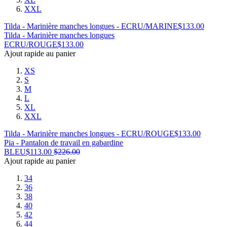
XXL
Tilda - Marinière manches longues - ECRU/MARINE
$
133.00
Tilda - Marinière manches longues
ECRU/ROUGE
$
133.00
Ajout rapide au panier
XS
S
M
L
XL
XXL
Tilda - Marinière manches longues - ECRU/ROUGE
$
133.00
Pia - Pantalon de travail en gabardine
BLEU
$
113.00
$
226.00
Ajout rapide au panier
34
36
38
40
42
44