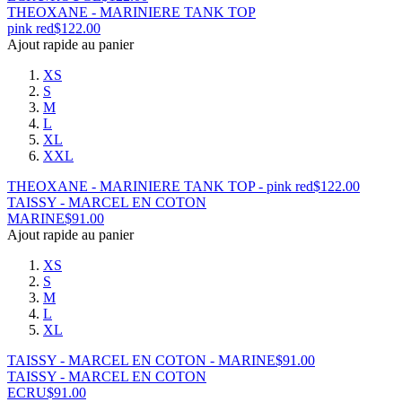
THEOXANE - MARINIERE TANK TOP
pink red
$
122.00
Ajout rapide au panier
XS
S
M
L
XL
XXL
THEOXANE - MARINIERE TANK TOP - pink red
$
122.00
TAISSY - MARCEL EN COTON
MARINE
$
91.00
Ajout rapide au panier
XS
S
M
L
XL
TAISSY - MARCEL EN COTON - MARINE
$
91.00
TAISSY - MARCEL EN COTON
ECRU
$
91.00