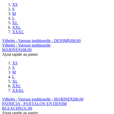
XS
S
M
L
XL
XXL
XXXL
Vilhelm - Vareuse traditionelle - DENIM
$
268.00
Vilhelm - Vareuse traditionelle
MARINE
$
268.00
Ajout rapide au panier
XS
S
M
L
XL
XXL
XXXL
Vilhelm - Vareuse traditionelle - MARINE
$
268.00
PATRICIA - PANTALON EN DENIM
BLEACH
$
231.00
Ajout rapide au panier