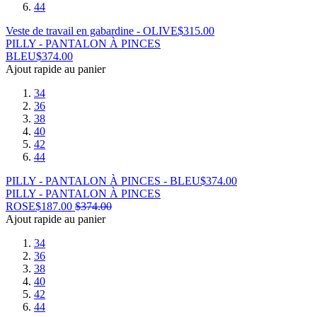
44
Veste de travail en gabardine - OLIVE
$
315.00
PILLY - PANTALON À PINCES
BLEU
$
374.00
Ajout rapide au panier
34
36
38
40
42
44
PILLY - PANTALON À PINCES - BLEU
$
374.00
PILLY - PANTALON À PINCES
ROSE
$
187.00
$
374.00
Ajout rapide au panier
34
36
38
40
42
44