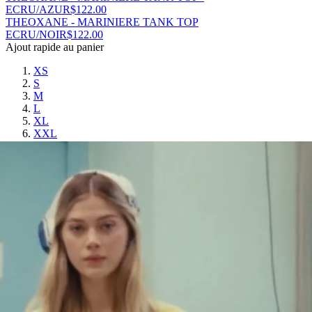
ECRU/AZUR
$
122.00
THEOXANE - MARINIERE TANK TOP
ECRU/NOIR
$
122.00
Ajout rapide au panier
XS
S
M
L
XL
XXL
THEOXANE - MARINIERE TANK TOP - ECRU/NOIR
$
122.00
THEOXANE - MARINIERE TANK TOP
ECRU/EPICE
$
122.00
Ajout rapide au panier
XS
S
M
L
XL
XXL
THEOXANE - MARINIERE TANK TOP -