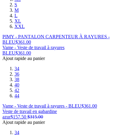
S
M
L
XL
XXL
PIMY - PANTALON CARPENTEUR À RAYURES -
BLEU
$
361.00
Vame - Veste de travail à rayures
BLEU
$
361.00
Ajout rapide au panier
34
36
38
40
42
44
Vame - Veste de travail à rayures - BLEU
$
361.00
Veste de travail en gabardine
azur
$
157.50
$
315.00
Ajout rapide au panier
34