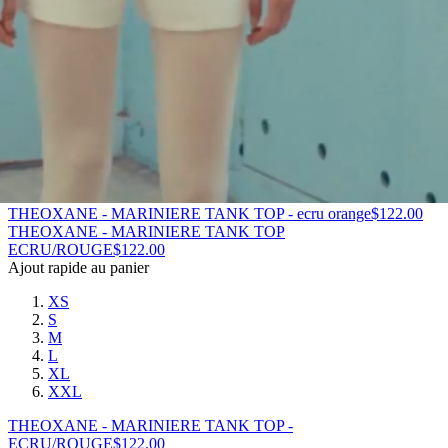
ECRU/MARINE
$
122.00
THEOXANE - MARINIERE TANK TOP
ecru orange
$
122.00
Ajout rapide au panier
XS
S
M
L
XL
XXL
THEOXANE - MARINIERE TANK TOP - ecru orange
$
122.00
THEOXANE - MARINIERE TANK TOP
ECRU/ROUGE
$
122.00
Ajout rapide au panier
XS
S
M
L
XL
XXL
THEOXANE - MARINIERE TANK TOP -
ECRU/ROUGE
$
122.00