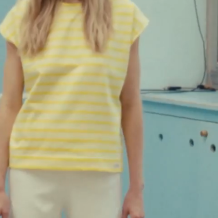
ECRU/EPICE
$
122.00
THEOXANE - MARINIERE TANK TOP
ECRU/VERT
$
122.00
Ajout rapide au panier
XS
S
M
L
XL
XXL
THEOXANE - MARINIERE TANK TOP - ECRU/VERT
$
122.00
THEOXANE - MARINIERE TANK TOP
ECRU/MARINE
$
122.00
Ajout rapide au panier
XS
S
M
L
XL
XXL
THEOXANE - MARINIERE TANK TOP -