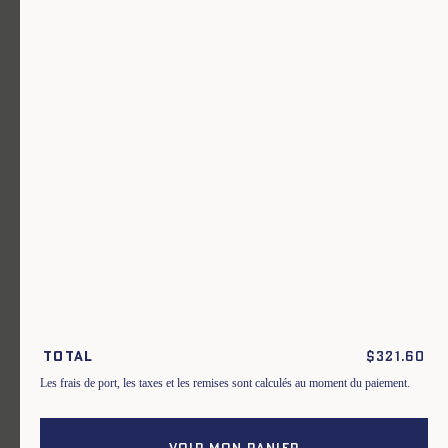
Un vêtement pour chaque usage.
Rejoignez notre newsletter.
S'inscrire
En m'inscrivant à cette newsletter, je reconnais avoir pris connaissance
des conditions générales de vente.
Total
$
321.60
Instagram
Nos boutiques
Les frais de port, les taxes et les remises sont calculés au moment du paiement.
Facebook
Contactez-nous
Pinterest
Conditions de livraisons, échanges et
retours