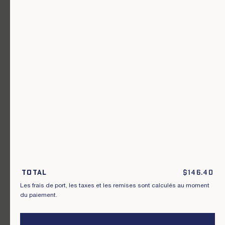
Un vêtement pour chaque usage.
Rejoignez notre newsletter.
S'inscrire
En m'inscrivant à cette newsletter, je reconnais avoir pris connaissance
des conditions générales de vente.
Total
$
146.40
Les frais de port, les taxes et les remises sont calculés au moment
Instagram
Nos boutiques
du paiement.
Facebook
Contactez-nous
Pinterest
Conditions de livraisons, échanges et
retours