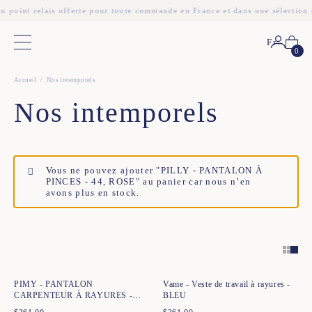
n point relais offerte pour toute commande en France et dans une sélection 
Fr
Menu principal
0
Accueil
Nos intemporels
Nos intemporels
Vous ne pouvez ajouter "PILLY - PANTALON À
PINCES - 44, ROSE" au panier car nous n’en
avons plus en stock.
Ajout rapide au panier
Ajout rapide au panier
XS
S
M
L
XL
XXL
34
36
38
40
42
44
PIMY - PANTALON
Vame - Veste de travail à rayures -
CARPENTEUR À RAYURES -
BLEU
BLEU