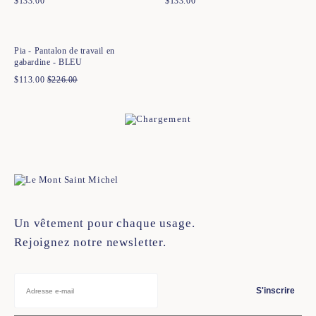
$
133.00
$
133.00
Ajout rapide au panier
34
36
38
40
42
44
Pia - Pantalon de travail en
gabardine - BLEU
$
113.00
$
226.00
Un vêtement pour chaque usage.
Rejoignez notre newsletter.
S'inscrire