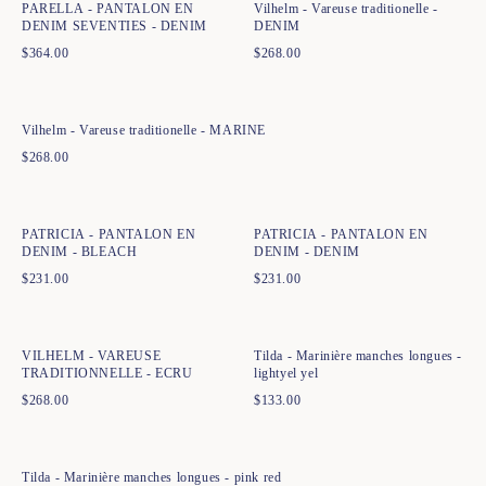
PARELLA - PANTALON EN
Vilhelm - Vareuse traditionelle -
DENIM SEVENTIES - DENIM
DENIM
$
364.00
$
268.00
Ajout rapide au panier
XS
S
M
L
XL
XXL
XXXL
Vilhelm - Vareuse traditionelle - MARINE
$
268.00
Ajout rapide au panier
Ajout rapide au panier
34
36
38
40
42
44
34
36
38
40
42
44
PATRICIA - PANTALON EN
PATRICIA - PANTALON EN
DENIM - BLEACH
DENIM - DENIM
$
231.00
$
231.00
Ajout rapide au panier
Ajout rapide au panier
XS
S
M
L
XL
XXL
XXXL
XS
S
M
L
XL
XXL
VILHELM - VAREUSE
Tilda - Marinière manches longues -
TRADITIONNELLE - ECRU
lightyel yel
$
268.00
$
133.00
Ajout rapide au panier
XS
S
M
L
XL
XXL
Tilda - Marinière manches longues - pink red