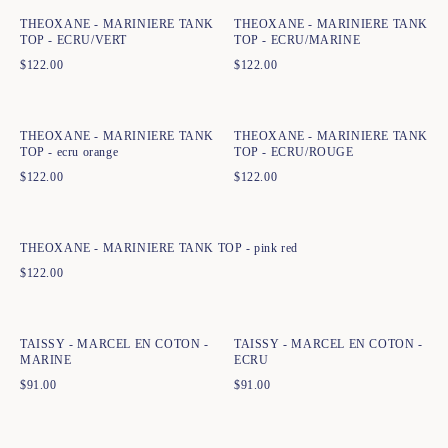
THEOXANE - MARINIERE TANK
THEOXANE - MARINIERE TANK
TOP - ECRU/VERT
TOP - ECRU/MARINE
$
122.00
$
122.00
Ajout rapide au panier
Ajout rapide au panier
XS
S
M
L
XL
XXL
XS
S
M
L
XL
XXL
THEOXANE - MARINIERE TANK
THEOXANE - MARINIERE TANK
TOP - ecru orange
TOP - ECRU/ROUGE
$
122.00
$
122.00
Ajout rapide au panier
XS
S
M
L
XL
XXL
THEOXANE - MARINIERE TANK TOP - pink red
$
122.00
Ajout rapide au panier
Ajout rapide au panier
XS
S
M
L
XL
XS
S
M
L
XL
TAISSY - MARCEL EN COTON -
TAISSY - MARCEL EN COTON -
MARINE
ECRU
$
91.00
$
91.00
Ajout rapide au panier
Ajout rapide au panier
34
36
38
40
42
44
XS
S
M
L
XL
XXL
XXXL