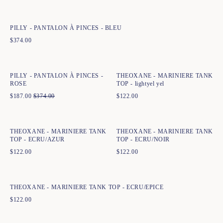
34
36
38
40
42
44
PILLY - PANTALON À PINCES - BLEU
$
374.00
Ajout rapide au panier
Ajout rapide au panier
34
36
38
40
42
44
XS
S
M
L
XL
XXL
PILLY - PANTALON À PINCES -
THEOXANE - MARINIERE TANK
ROSE
TOP - lightyel yel
$
187.00
$
374.00
$
122.00
Ajout rapide au panier
Ajout rapide au panier
XS
S
M
L
XL
XXL
XS
S
M
L
XL
XXL
THEOXANE - MARINIERE TANK
THEOXANE - MARINIERE TANK
TOP - ECRU/AZUR
TOP - ECRU/NOIR
$
122.00
$
122.00
Ajout rapide au panier
XS
S
M
L
XL
XXL
THEOXANE - MARINIERE TANK TOP - ECRU/EPICE
$
122.00
Ajout rapide au panier
Ajout rapide au panier
XS
S
M
L
XL
XXL
XS
S
M
L
XL
XXL