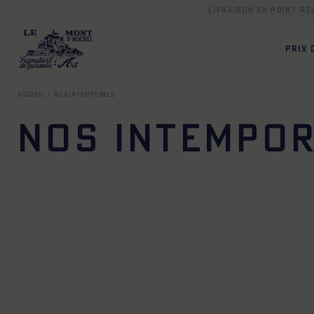
Livraison en point r
PRIX
Accueil
Nos intemporels
Nos intempo
XS
S
M
L
XL
XXL
34
36
38
40
34
36
38
40
42
44
34
36
38
40
34
36
38
40
42
44
34
36
38
40
XS
S
M
L
XL
XXL
XS
S
M
L
XL
X
XS
S
M
L
XL
XXL
XS
S
M
L
XL
X
XS
S
M
L
XL
XS
S
M
L
XL