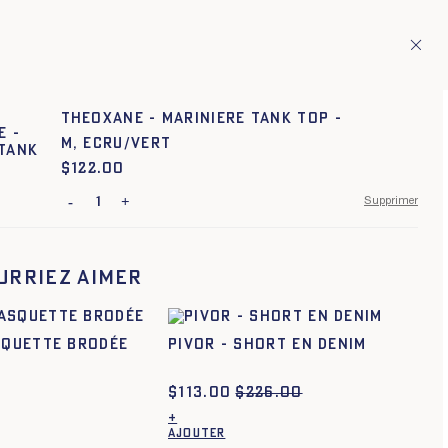
ion de pays européens
Fr
ITAGE
1
THEOXANE - MARINIERE TANK TOP -
M, ECRU/VERT
$
Prix :
122.00
-
+
Supprimer
34
36
38
40
42
44
urriez aimer
34
36
38
40
42
44
XS
S
M
L
XL
XXL
squette brodée
PIVOR - SHORT EN DENIM
XS
S
M
L
XL
XXL
$
113.00
$
226.00
XS
S
M
L
XL
XXL
+
AJOUTER
XS
S
M
L
XL
XXL
XXXL