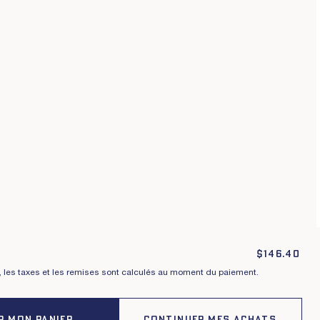
Conditions générales
Politique de confidentialité
raisons, échanges et retours
Cookies
$
146.40
t, les taxes et les remises sont calculés au moment du paiement.