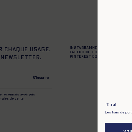
Instagram
Nos boutiques
r chaque usage.
Facebook
Contactez-nous
 newsletter.
Pinterest
Conditions de liv
S'inscrire
je reconnais avoir pris
rales de vente.
Total
Les frais de por